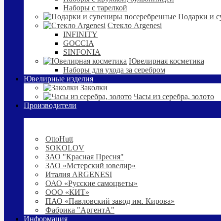
Наборы с тарелкой
Подарки и с
Стекло Argenesi
INFINITY
GOCCIA
SINFONIA
Ювелирная косметика
Наборы для ухода за серебром
Ювелирные изделия
Заколки
Часы из серебра, золото
Производители
OttoHutt
SOKOLOV
ЗАО "Красная Пресня"
ЗАО «Мстерский ювелир»
Италия ARGENESI
ОАО «Русские самоцветы»
ООО «КИТ»
ПАО «Павловский завод им. Кирова»
Фабрика "АргентА"
Информация