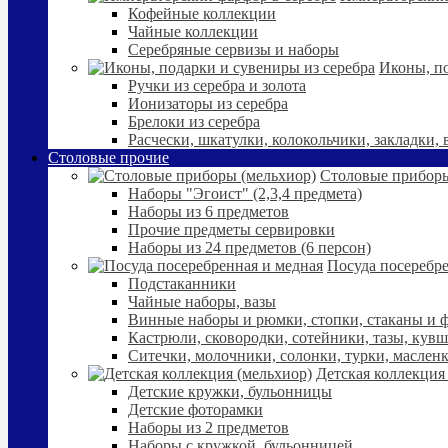
Кофейные коллекции
Чайные коллекции
Серебряные сервизы и наборы
Иконы, по
Ручки из серебра и золота
Ионизаторы из серебра
Брелоки из серебра
Расчески, шкатулки, колокольчики, закладки,
Столовые прочие
Столовые приборы
Наборы "Эгоист" (2,3,4 предмета)
Наборы из 6 предметов
Прочие предметы сервировки
Наборы из 24 предметов (6 персон)
Посуда посеребре
Подстаканники
Чайные наборы, вазы
Винные наборы и рюмки, стопки, стаканы и
Кастрюли, сковородки, сотейники, тазы, кув
Ситечки, молочники, солонки, турки, маслен
Детская коллекция
Детские кружки, бульонницы
Детские фоторамки
Наборы из 2 предметов
Наборы с кружкой, бульонницей