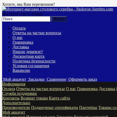
Хотите, мы Вам перезвоним?
Быстрый поиск товара
Оплата
Ответы на частые вопросы
О нас
Гравировка
Доставка
Нашли дешевле?
Дисконтная карта
Политика безопасности
Условия соглашения
Вакансии
Мой аккаунт
Закладки
Сравнение
Оформить заказ
Информация
Оплата
Ответы на частые вопросы
О нас
Гравировка
Доставка
Служба поддержки
Контакты
Возврат товара
Карта сайта
Дополнительно
Производители
Подарочные сертификаты
Партнёры
Товары со
Мой аккаунт
Мой аккаунт
История заказов
Закладки
Рассылка новостей