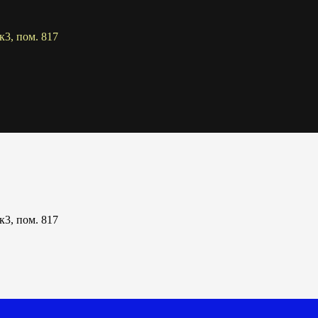
к3, пом. 817
к3, пом. 817