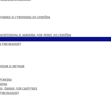
дарки и сувениры из серебра
 визитницы и зажимы для денег из серебра
 (мельхиор)
нная и медная
 фужеры
шины
ки, банки для сыпучих
 (мельхиор)