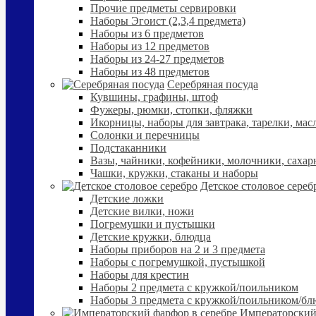
Прочие предметы сервировки
Наборы Эгоист (2,3,4 предмета)
Наборы из 6 предметов
Наборы из 12 предметов
Наборы из 24-27 предметов
Наборы из 48 предметов
Серебряная посуда
Кувшины, графины, штоф
Фужеры, рюмки, стопки, фляжки
Икорницы, наборы для завтрака, тарелки, мас
Солонки и перечницы
Подстаканники
Вазы, чайники, кофейники, молочники, сахар
Чашки, кружки, стаканы и наборы
Детское столовое сереб
Детские ложки
Детские вилки, ножи
Погремушки и пустышки
Детские кружки, блюдца
Наборы приборов на 2 и 3 предмета
Наборы с погремушкой, пустышкой
Наборы для крестин
Наборы 2 предмета с кружкой/поильником
Наборы 3 предмета с кружкой/поильником/б
Императорский