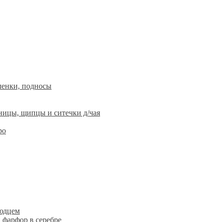
ленки, подносы
ницы, щипцы и ситечки д/чая
ро
людцем
 фарфор в серебре