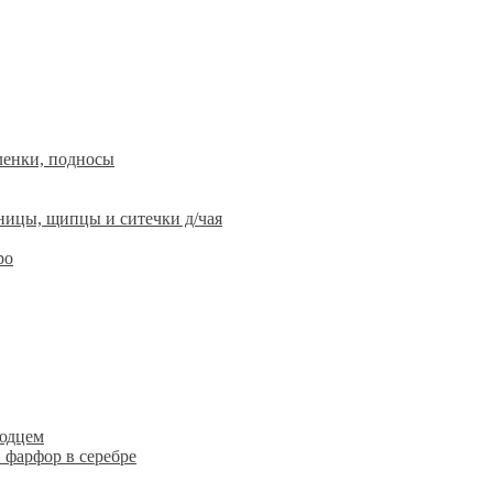
ленки, подносы
ницы, щипцы и ситечки д/чая
ро
людцем
 фарфор в серебре