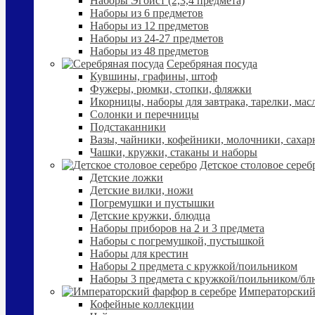
Наборы Эгоист (2,3,4 предмета)
Наборы из 6 предметов
Наборы из 12 предметов
Наборы из 24-27 предметов
Наборы из 48 предметов
Серебряная посуда
Кувшины, графины, штоф
Фужеры, рюмки, стопки, фляжки
Икорницы, наборы для завтрака, тарелки, мас
Солонки и перечницы
Подстаканники
Вазы, чайники, кофейники, молочники, сахар
Чашки, кружки, стаканы и наборы
Детское столовое сереб
Детские ложки
Детские вилки, ножи
Погремушки и пустышки
Детские кружки, блюдца
Наборы приборов на 2 и 3 предмета
Наборы с погремушкой, пустышкой
Наборы для крестин
Наборы 2 предмета с кружкой/поильником
Наборы 3 предмета с кружкой/поильником/б
Императорский
Кофейные коллекции