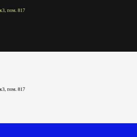
к3, пом. 817
к3, пом. 817