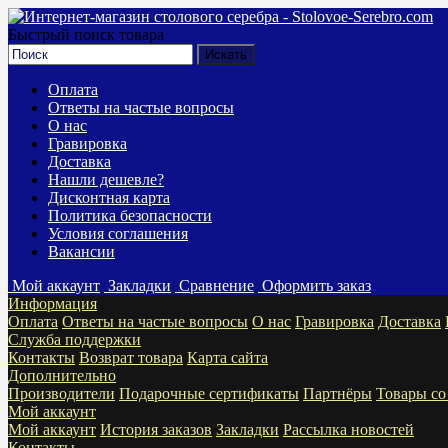
Быстрый поиск товара
Оплата
Ответы на частые вопросы
О нас
Гравировка
Доставка
Нашли дешевле?
Дисконтная карта
Политика безопасности
Условия соглашения
Вакансии
Мой аккаунт
Закладки
Сравнение
Оформить заказ
Информация
Оплата
Ответы на частые вопросы
О нас
Гравировка
Доставка
Служба поддержки
Контакты
Возврат товара
Карта сайта
Дополнительно
Производители
Подарочные сертификаты
Партнёры
Товары со
Мой аккаунт
Мой аккаунт
История заказов
Закладки
Рассылка новостей
Контакты