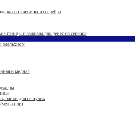
дарки и сувениры из серебра
 визитницы и зажимы для денег из серебра
 (мельхиор)
нная и медная
 фужеры
шины
ки, банки для сыпучих
 (мельхиор)