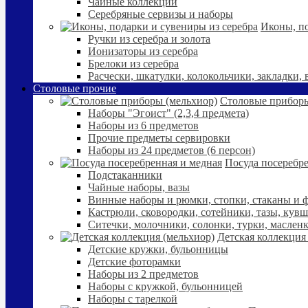
Чайные коллекции
Серебряные сервизы и наборы
Иконы, по
Ручки из серебра и золота
Ионизаторы из серебра
Брелоки из серебра
Расчески, шкатулки, колокольчики, закладки,
Столовые прочие
Столовые приборы
Наборы "Эгоист" (2,3,4 предмета)
Наборы из 6 предметов
Прочие предметы сервировки
Наборы из 24 предметов (6 персон)
Посуда посеребре
Подстаканники
Чайные наборы, вазы
Винные наборы и рюмки, стопки, стаканы и
Кастрюли, сковородки, сотейники, тазы, кув
Ситечки, молочники, солонки, турки, маслен
Детская коллекция
Детские кружки, бульонницы
Детские фоторамки
Наборы из 2 предметов
Наборы с кружкой, бульонницей
Наборы с тарелкой