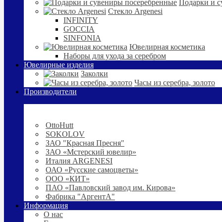
Подарки и с
Стекло Argenesi
INFINITY
GOCCIA
SINFONIA
Ювелирная косметика
Наборы для ухода за серебром
Ювелирные изделия
Заколки
Часы из серебра, золото
Производители
OttoHutt
SOKOLOV
ЗАО "Красная Пресня"
ЗАО «Мстерский ювелир»
Италия ARGENESI
ОАО «Русские самоцветы»
ООО «КИТ»
ПАО «Павловский завод им. Кирова»
Фабрика "АргентА"
Информация
О нас