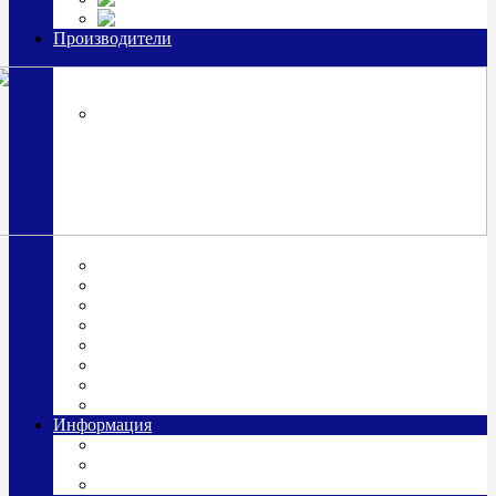
Часы из серебра, золото
Производители
OttoHutt
SOKOLOV
ЗАО "Красная Пресня"
ЗАО «Мстерский ювелир»
Италия ARGENESI
ОАО «Русские самоцветы»
ООО «КИТ»
ПАО «Павловский завод им. Кирова»
Фабрика "АргентА"
Информация
О нас
Гравировка
Доставка