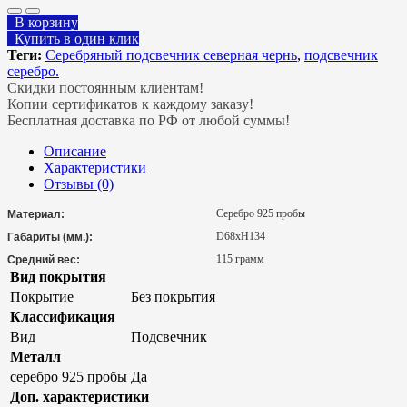
В корзину
Купить в один клик
Теги:
Серебряный подсвечник северная чернь
,
подсвечник
серебро.
Скидки постоянным клиентам!
Копии сертификатов к каждому заказу!
Бесплатная доставка по РФ от любой суммы!
Описание
Характеристики
Отзывы (0)
Серебро 925 пробы
Материал:
D68хH134
Габариты (мм.):
115 грамм
Средний вес:
Вид покрытия
Покрытие
Без покрытия
Классификация
Вид
Подсвечник
Металл
серебро 925 пробы
Да
Доп. характеристики