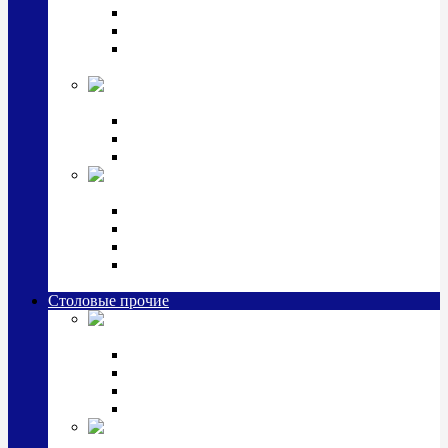
Наборы для крестин
Наборы 2 предмета с кружкой/поильником
Наборы 3 предмета с кружкой/поильником/
блюдцем
Императорский фарфор в серебре
Кофейные коллекции
Чайные коллекции
Серебряные сервизы и наборы
Иконы,
подарки и сувениры из серебра
Ручки из серебра и золота
Ионизаторы из серебра
Брелоки из серебра
Расчески, шкатулки, колокольчики, закладки,
визитницы и зажимы для денег из серебра
Столовые прочие
Столовые
приборы (мельхиор)
Наборы "Эгоист" (2,3,4 предмета)
Наборы из 6 предметов
Прочие предметы сервировки
Наборы из 24 предметов (6 персон)
Посуда
посеребренная и медная