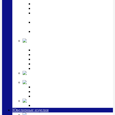
Подстаканники
Чайные наборы, вазы
Винные наборы и рюмки, стопки, стаканы и
фужеры
Кастрюли, сковородки, сотейники, тазы,
кувшины
Ситечки, молочники, солонки, турки,
масленки, банки для сыпучих
Детская
коллекция (мельхиор)
Детские кружки, бульонницы
Детские фоторамки
Наборы из 2 предметов
Наборы с кружкой, бульонницей
Наборы с тарелкой
Подарки и
сувениры посеребренные
Стекло Argenesi
INFINITY
GOCCIA
SINFONIA
Ювелирная косметика
Наборы для ухода за серебром
Ювелирные изделия
Заколки