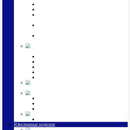
Подстаканники
Чайные наборы, вазы
Винные наборы и рюмки, стопки, стаканы и
фужеры
Кастрюли, сковородки, сотейники, тазы,
кувшины
Ситечки, молочники, солонки, турки,
масленки, банки для сыпучих
Детская
коллекция (мельхиор)
Детские кружки, бульонницы
Детские фоторамки
Наборы из 2 предметов
Наборы с кружкой, бульонницей
Наборы с тарелкой
Подарки и
сувениры посеребренные
Стекло Argenesi
INFINITY
GOCCIA
SINFONIA
Ювелирная косметика
Наборы для ухода за серебром
Ювелирные изделия
Заколки