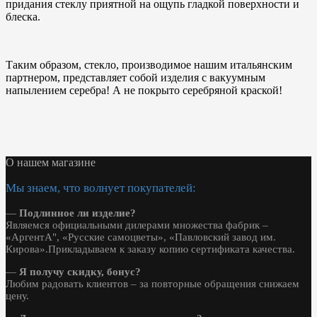
придания стеклу приятной на ощупь гладкой поверхности и
блеска.
Таким образом, стекло, производимое нашим итальянским
партнером, представляет собой изделия с вакуумным
напылением серебра! А не покрыто серебряной краской!
О нашем магазине
Мы знаем, что волнует покупателей:
—
Подлинное ли изделие?
Являемся официальными дилерами множества фабрик –
«АргентА", «Русские самоцветы», «Павловский завод им.
Кирова».Прикладываем к заказу копию сертификата качества.
—
Я получу скидку, бонус?
Любим радовать клиентов – за повторные обращения снижаем
цену.