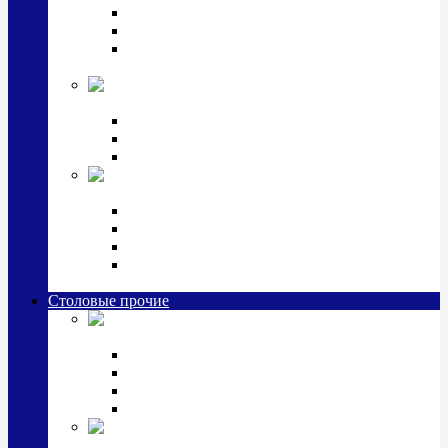
Наборы для крестин
Наборы 2 предмета с кружкой/поильником
Наборы 3 предмета с кружкой/поильником/
блюдцем
Императорский фарфор в серебре
Кофейные коллекции
Чайные коллекции
Серебряные сервизы и наборы
Иконы,
подарки и сувениры из серебра
Ручки из серебра и золота
Ионизаторы из серебра
Брелоки из серебра
Расчески, шкатулки, колокольчики, закладки,
визитницы и зажимы для денег из серебра
Столовые прочие
Столовые
приборы (мельхиор)
Наборы "Эгоист" (2,3,4 предмета)
Наборы из 6 предметов
Прочие предметы сервировки
Наборы из 24 предметов (6 персон)
Посуда
посеребренная и медная