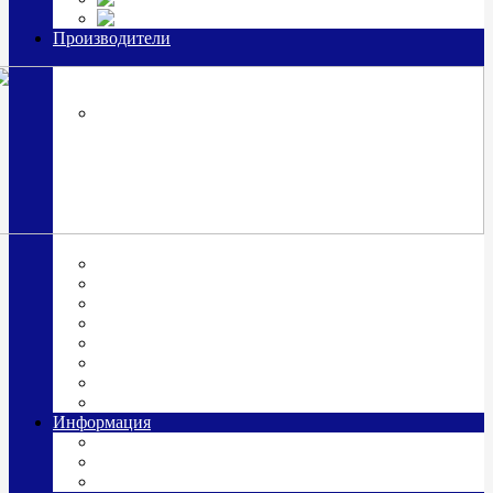
Часы из серебра, золото
Производители
OttoHutt
SOKOLOV
ЗАО "Красная Пресня"
ЗАО «Мстерский ювелир»
Италия ARGENESI
ОАО «Русские самоцветы»
ООО «КИТ»
ПАО «Павловский завод им. Кирова»
Фабрика "АргентА"
Информация
О нас
Гравировка
Доставка