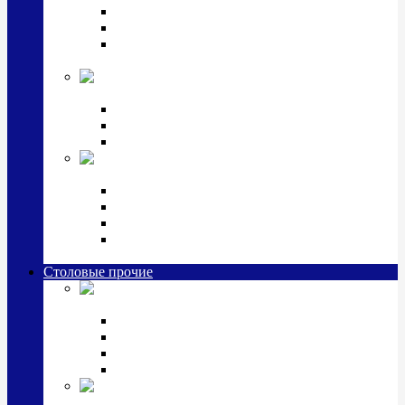
Наборы для крестин
Наборы 2 предмета с кружкой/поильником
Наборы 3 предмета с кружкой/поильником/
блюдцем
Императорский фарфор в серебре
Кофейные коллекции
Чайные коллекции
Серебряные сервизы и наборы
Иконы,
подарки и сувениры из серебра
Ручки из серебра и золота
Ионизаторы из серебра
Брелоки из серебра
Расчески, шкатулки, колокольчики, закладки,
визитницы и зажимы для денег из серебра
Столовые прочие
Столовые
приборы (мельхиор)
Наборы "Эгоист" (2,3,4 предмета)
Наборы из 6 предметов
Прочие предметы сервировки
Наборы из 24 предметов (6 персон)
Посуда
посеребренная и медная