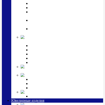
Подстаканники
Чайные наборы, вазы
Винные наборы и рюмки, стопки, стаканы и
фужеры
Кастрюли, сковородки, сотейники, тазы,
кувшины
Ситечки, молочники, солонки, турки,
масленки, банки для сыпучих
Детская
коллекция (мельхиор)
Детские кружки, бульонницы
Детские фоторамки
Наборы из 2 предметов
Наборы с кружкой, бульонницей
Наборы с тарелкой
Подарки и
сувениры посеребренные
Стекло Argenesi
INFINITY
GOCCIA
SINFONIA
Ювелирная косметика
Наборы для ухода за серебром
Ювелирные изделия
Заколки