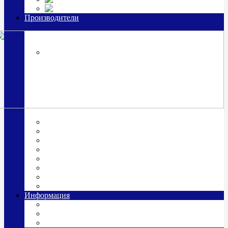
Часы из серебра, золото
Производители
OttoHutt
SOKOLOV
ЗАО "Красная Пресня"
ЗАО «Мстерский ювелир»
Италия ARGENESI
ОАО «Русские самоцветы»
ООО «КИТ»
ПАО «Павловский завод им. Кирова»
Фабрика "АргентА"
Информация
О нас
Гравировка
Доставка