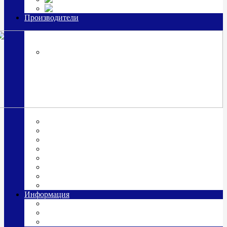
Часы из серебра, золото
Производители
OttoHutt
SOKOLOV
ЗАО "Красная Пресня"
ЗАО «Мстерский ювелир»
Италия ARGENESI
ОАО «Русские самоцветы»
ООО «КИТ»
ПАО «Павловский завод им. Кирова»
Фабрика "АргентА"
Информация
О нас
Гравировка
Доставка