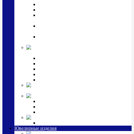
Подстаканники
Чайные наборы, вазы
Винные наборы и рюмки, стопки, стаканы и
фужеры
Кастрюли, сковородки, сотейники, тазы,
кувшины
Ситечки, молочники, солонки, турки,
масленки, банки для сыпучих
Детская
коллекция (мельхиор)
Детские кружки, бульонницы
Детские фоторамки
Наборы из 2 предметов
Наборы с кружкой, бульонницей
Наборы с тарелкой
Подарки и
сувениры посеребренные
Стекло Argenesi
INFINITY
GOCCIA
SINFONIA
Ювелирная косметика
Наборы для ухода за серебром
Ювелирные изделия
Заколки