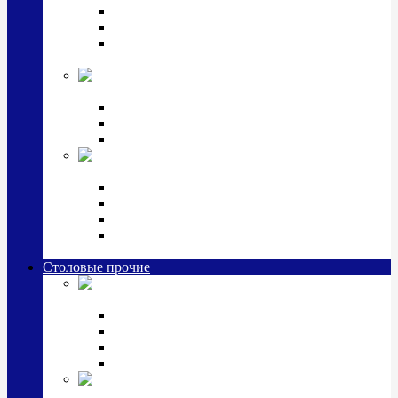
Наборы для крестин
Наборы 2 предмета с кружкой/поильником
Наборы 3 предмета с кружкой/поильником/
блюдцем
Императорский фарфор в серебре
Кофейные коллекции
Чайные коллекции
Серебряные сервизы и наборы
Иконы,
подарки и сувениры из серебра
Ручки из серебра и золота
Ионизаторы из серебра
Брелоки из серебра
Расчески, шкатулки, колокольчики, закладки,
визитницы и зажимы для денег из серебра
Столовые прочие
Столовые
приборы (мельхиор)
Наборы "Эгоист" (2,3,4 предмета)
Наборы из 6 предметов
Прочие предметы сервировки
Наборы из 24 предметов (6 персон)
Посуда
посеребренная и медная