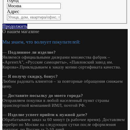
Город
Адрес
Продолжить
О нашем магазине
Мы знаем, что волнует покупателей:
—
Подлинное ли изделие?
Являемся официальными дилерами множества фабрик –
«АргентА", «Русские самоцветы», «Павловский завод им.
Кирова».Прикладываем к заказу копию сертификата качества.
—
Я получу скидку, бонус?
Любим радовать клиентов – за повторные обращения снижаем
цену.
—
Доставите посылку до моего города?
Отправляем покупки в любой населенный пункт страны
транспортной компанией ИМЛ, почтой РФ.
—
Изделие успеет прийти к нужной дате?
Обрабатываем заказ за 60 минут (в рабочее время). Доставляем
серебро по Москве на следующие сутки после оформления
покупок, по России за 2-10 дней.