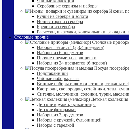
Чайные коллекции
Серебряные сервизы и наборы
Иконы, по
Ручки из серебра и золота
Ионизаторы из серебра
Брелоки из серебра
Расчески, шкатулки, колокольчики, закладки,
Столовые прочие
Столовые приборы
Наборы "Эгоист" (2,3,4 предмета)
Наборы из 6 предметов
Прочие предметы сервировки
Наборы из 24 предметов (6 персон)
Посуда посеребре
Подстаканники
Чайные наборы, вазы
Винные наборы и рюмки, стопки, стаканы и
Кастрюли, сковородки, сотейники, тазы, кув
Ситечки, молочники, солонки, турки, маслен
Детская коллекция
Детские кружки, бульонницы
Детские фоторамки
Наборы из 2 предметов
Наборы с кружкой, бульонницей
Наборы с тарелкой