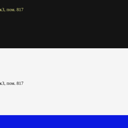
к3, пом. 817
к3, пом. 817