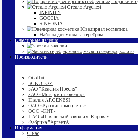
Подарки и с
Стекло Argenesi
INFINITY
GOCCIA
SINFONIA
Ювелирная косметика
Наборы для ухода за серебром
Ювелирные изделия
Заколки
Часы из серебра, золото
Производители
OttoHutt
SOKOLOV
ЗАО "Красная Пресня"
ЗАО «Мстерский ювелир»
Италия ARGENESI
ОАО «Русские самоцветы»
ООО «КИТ»
ПАО «Павловский завод им. Кирова»
Фабрика "АргентА"
Информация
О нас