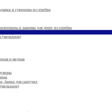
дарки и сувениры из серебра
 визитницы и зажимы для денег из серебра
 (мельхиор)
нная и медная
 фужеры
шины
ки, банки для сыпучих
 (мельхиор)