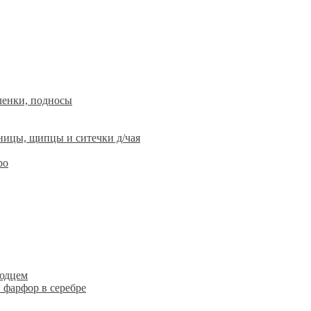
ленки, подносы
ницы, щипцы и ситечки д/чая
ро
людцем
 фарфор в серебре