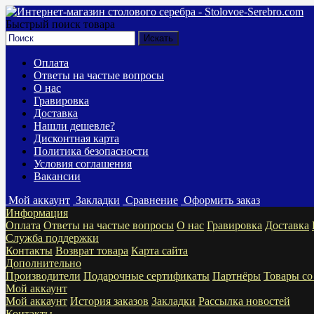
Быстрый поиск товара
Оплата
Ответы на частые вопросы
О нас
Гравировка
Доставка
Нашли дешевле?
Дисконтная карта
Политика безопасности
Условия соглашения
Вакансии
Мой аккаунт
Закладки
Сравнение
Оформить заказ
Информация
Оплата
Ответы на частые вопросы
О нас
Гравировка
Доставка
Служба поддержки
Контакты
Возврат товара
Карта сайта
Дополнительно
Производители
Подарочные сертификаты
Партнёры
Товары со
Мой аккаунт
Мой аккаунт
История заказов
Закладки
Рассылка новостей
Контакты