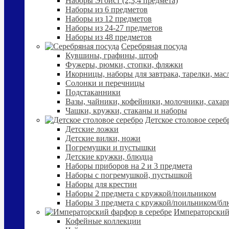
Наборы Эгоист (2,3,4 предмета)
Наборы из 6 предметов
Наборы из 12 предметов
Наборы из 24-27 предметов
Наборы из 48 предметов
Серебряная посуда
Кувшины, графины, штоф
Фужеры, рюмки, стопки, фляжки
Икорницы, наборы для завтрака, тарелки, мас
Солонки и перечницы
Подстаканники
Вазы, чайники, кофейники, молочники, сахар
Чашки, кружки, стаканы и наборы
Детское столовое сереб
Детские ложки
Детские вилки, ножи
Погремушки и пустышки
Детские кружки, блюдца
Наборы приборов на 2 и 3 предмета
Наборы с погремушкой, пустышкой
Наборы для крестин
Наборы 2 предмета с кружкой/поильником
Наборы 3 предмета с кружкой/поильником/б
Императорский
Кофейные коллекции