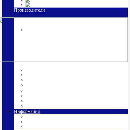
Часы из серебра, золото
Производители
OttoHutt
SOKOLOV
ЗАО "Красная Пресня"
ЗАО «Мстерский ювелир»
Италия ARGENESI
ОАО «Русские самоцветы»
ООО «КИТ»
ПАО «Павловский завод им. Кирова»
Фабрика "АргентА"
Информация
О нас
Гравировка
Доставка