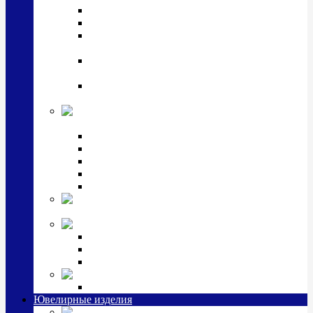
Подстаканники
Чайные наборы, вазы
Винные наборы и рюмки, стопки, стаканы и
фужеры
Кастрюли, сковородки, сотейники, тазы,
кувшины
Ситечки, молочники, солонки, турки,
масленки, банки для сыпучих
Детская
коллекция (мельхиор)
Детские кружки, бульонницы
Детские фоторамки
Наборы из 2 предметов
Наборы с кружкой, бульонницей
Наборы с тарелкой
Подарки и
сувениры посеребренные
Стекло Argenesi
INFINITY
GOCCIA
SINFONIA
Ювелирная косметика
Наборы для ухода за серебром
Ювелирные изделия
Заколки