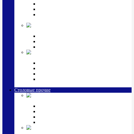
Наборы для крестин
Наборы 2 предмета с кружкой/поильником
Наборы 3 предмета с кружкой/поильником/
блюдцем
Императорский фарфор в серебре
Кофейные коллекции
Чайные коллекции
Серебряные сервизы и наборы
Иконы,
подарки и сувениры из серебра
Ручки из серебра и золота
Ионизаторы из серебра
Брелоки из серебра
Расчески, шкатулки, колокольчики, закладки,
визитницы и зажимы для денег из серебра
Столовые прочие
Столовые
приборы (мельхиор)
Наборы "Эгоист" (2,3,4 предмета)
Наборы из 6 предметов
Прочие предметы сервировки
Наборы из 24 предметов (6 персон)
Посуда
посеребренная и медная