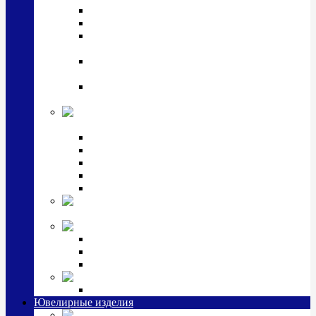
Подстаканники
Чайные наборы, вазы
Винные наборы и рюмки, стопки, стаканы и
фужеры
Кастрюли, сковородки, сотейники, тазы,
кувшины
Ситечки, молочники, солонки, турки,
масленки, банки для сыпучих
Детская
коллекция (мельхиор)
Детские кружки, бульонницы
Детские фоторамки
Наборы из 2 предметов
Наборы с кружкой, бульонницей
Наборы с тарелкой
Подарки и
сувениры посеребренные
Стекло Argenesi
INFINITY
GOCCIA
SINFONIA
Ювелирная косметика
Наборы для ухода за серебром
Ювелирные изделия
Заколки