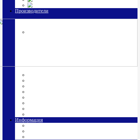
Часы из серебра, золото
Производители
OttoHutt
SOKOLOV
ЗАО "Красная Пресня"
ЗАО «Мстерский ювелир»
Италия ARGENESI
ОАО «Русские самоцветы»
ООО «КИТ»
ПАО «Павловский завод им. Кирова»
Фабрика "АргентА"
Информация
О нас
Гравировка
Доставка