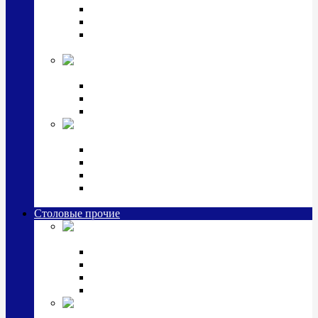
Наборы для крестин
Наборы 2 предмета с кружкой/поильником
Наборы 3 предмета с кружкой/поильником/
блюдцем
Императорский фарфор в серебре
Кофейные коллекции
Чайные коллекции
Серебряные сервизы и наборы
Иконы,
подарки и сувениры из серебра
Ручки из серебра и золота
Ионизаторы из серебра
Брелоки из серебра
Расчески, шкатулки, колокольчики, закладки,
визитницы и зажимы для денег из серебра
Столовые прочие
Столовые
приборы (мельхиор)
Наборы "Эгоист" (2,3,4 предмета)
Наборы из 6 предметов
Прочие предметы сервировки
Наборы из 24 предметов (6 персон)
Посуда
посеребренная и медная