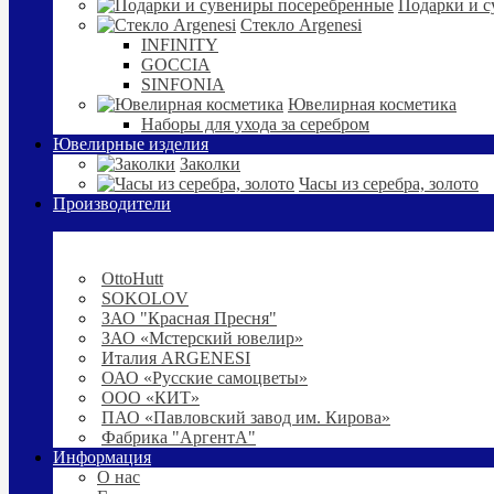
Подарки и с
Стекло Argenesi
INFINITY
GOCCIA
SINFONIA
Ювелирная косметика
Наборы для ухода за серебром
Ювелирные изделия
Заколки
Часы из серебра, золото
Производители
OttoHutt
SOKOLOV
ЗАО "Красная Пресня"
ЗАО «Мстерский ювелир»
Италия ARGENESI
ОАО «Русские самоцветы»
ООО «КИТ»
ПАО «Павловский завод им. Кирова»
Фабрика "АргентА"
Информация
О нас