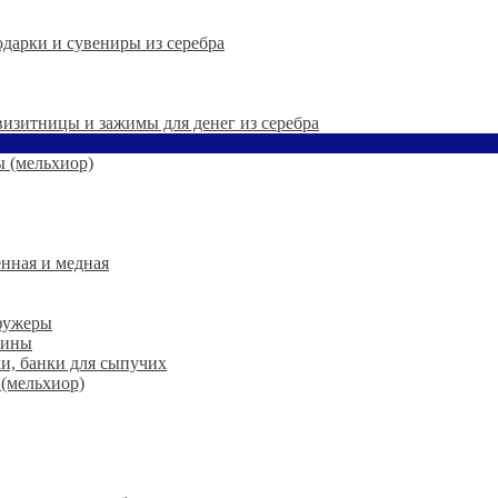
дарки и сувениры из серебра
 визитницы и зажимы для денег из серебра
 (мельхиор)
нная и медная
 фужеры
шины
ки, банки для сыпучих
 (мельхиор)