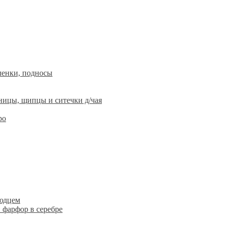
ленки, подносы
ницы, щипцы и ситечки д/чая
ро
людцем
 фарфор в серебре