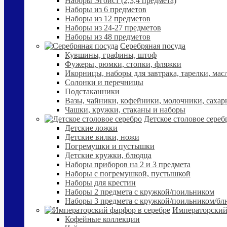
Наборы Эгоист (2,3,4 предмета)
Наборы из 6 предметов
Наборы из 12 предметов
Наборы из 24-27 предметов
Наборы из 48 предметов
Серебряная посуда
Кувшины, графины, штоф
Фужеры, рюмки, стопки, фляжки
Икорницы, наборы для завтрака, тарелки, мас
Солонки и перечницы
Подстаканники
Вазы, чайники, кофейники, молочники, сахар
Чашки, кружки, стаканы и наборы
Детское столовое сереб
Детские ложки
Детские вилки, ножи
Погремушки и пустышки
Детские кружки, блюдца
Наборы приборов на 2 и 3 предмета
Наборы с погремушкой, пустышкой
Наборы для крестин
Наборы 2 предмета с кружкой/поильником
Наборы 3 предмета с кружкой/поильником/б
Императорский
Кофейные коллекции