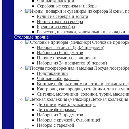
Чайные коллекции
Серебряные сервизы и наборы
Иконы, по
Ручки из серебра и золота
Ионизаторы из серебра
Брелоки из серебра
Расчески, шкатулки, колокольчики, закладки,
Столовые прочие
Столовые приборы
Наборы "Эгоист" (2,3,4 предмета)
Наборы из 6 предметов
Прочие предметы сервировки
Наборы из 24 предметов (6 персон)
Посуда посеребре
Подстаканники
Чайные наборы, вазы
Винные наборы и рюмки, стопки, стаканы и
Кастрюли, сковородки, сотейники, тазы, кув
Ситечки, молочники, солонки, турки, маслен
Детская коллекция
Детские кружки, бульонницы
Детские фоторамки
Наборы из 2 предметов
Наборы с кружкой, бульонницей
Наборы с тарелкой