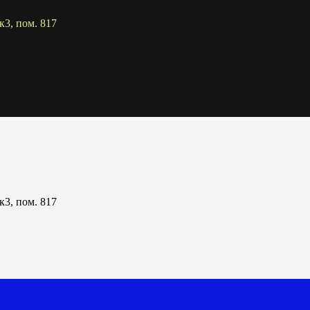
к3, пом. 817
к3, пом. 817