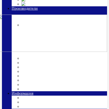
Часы из серебра, золото
Производители
OttoHutt
SOKOLOV
ЗАО "Красная Пресня"
ЗАО «Мстерский ювелир»
Италия ARGENESI
ОАО «Русские самоцветы»
ООО «КИТ»
ПАО «Павловский завод им. Кирова»
Фабрика "АргентА"
Информация
О нас
Гравировка
Доставка