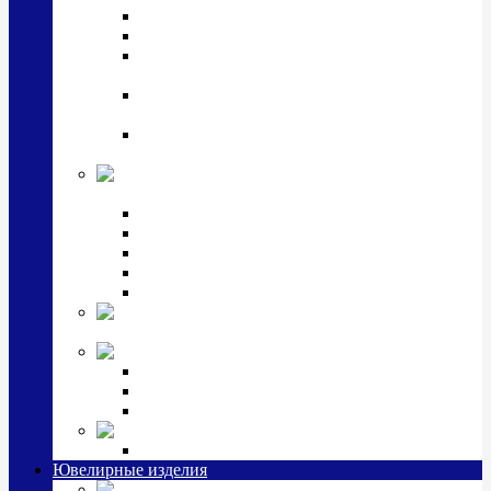
Подстаканники
Чайные наборы, вазы
Винные наборы и рюмки, стопки, стаканы и
фужеры
Кастрюли, сковородки, сотейники, тазы,
кувшины
Ситечки, молочники, солонки, турки,
масленки, банки для сыпучих
Детская
коллекция (мельхиор)
Детские кружки, бульонницы
Детские фоторамки
Наборы из 2 предметов
Наборы с кружкой, бульонницей
Наборы с тарелкой
Подарки и
сувениры посеребренные
Стекло Argenesi
INFINITY
GOCCIA
SINFONIA
Ювелирная косметика
Наборы для ухода за серебром
Ювелирные изделия
Заколки