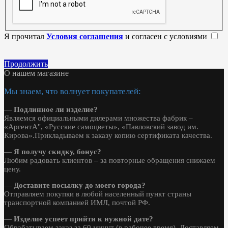
Я прочитал
Условия соглашения
и согласен с условиями
Продолжить
О нашем магазине
Мы знаем, что волнует покупателей:
—
Подлинное ли изделие?
Являемся официальными дилерами множества фабрик –
«АргентА", «Русские самоцветы», «Павловский завод им.
Кирова».Прикладываем к заказу копию сертификата качества.
—
Я получу скидку, бонус?
Любим радовать клиентов – за повторные обращения снижаем
цену.
—
Доставите посылку до моего города?
Отправляем покупки в любой населенный пункт страны
транспортной компанией ИМЛ, почтой РФ.
—
Изделие успеет прийти к нужной дате?
Обрабатываем заказ за 60 минут (в рабочее время). Доставляем