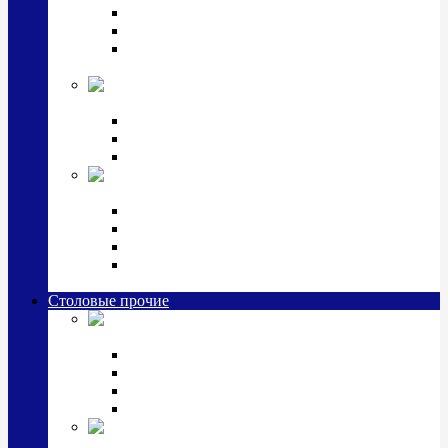
Наборы для крестин
Наборы 2 предмета с кружкой/поильником
Наборы 3 предмета с кружкой/поильником/
блюдцем
Императорский фарфор в серебре
Кофейные коллекции
Чайные коллекции
Серебряные сервизы и наборы
Иконы,
подарки и сувениры из серебра
Ручки из серебра и золота
Ионизаторы из серебра
Брелоки из серебра
Расчески, шкатулки, колокольчики, закладки,
визитницы и зажимы для денег из серебра
Столовые прочие
Столовые
приборы (мельхиор)
Наборы "Эгоист" (2,3,4 предмета)
Наборы из 6 предметов
Прочие предметы сервировки
Наборы из 24 предметов (6 персон)
Посуда
посеребренная и медная