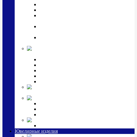
Подстаканники
Чайные наборы, вазы
Винные наборы и рюмки, стопки, стаканы и
фужеры
Кастрюли, сковородки, сотейники, тазы,
кувшины
Ситечки, молочники, солонки, турки,
масленки, банки для сыпучих
Детская
коллекция (мельхиор)
Детские кружки, бульонницы
Детские фоторамки
Наборы из 2 предметов
Наборы с кружкой, бульонницей
Наборы с тарелкой
Подарки и
сувениры посеребренные
Стекло Argenesi
INFINITY
GOCCIA
SINFONIA
Ювелирная косметика
Наборы для ухода за серебром
Ювелирные изделия
Заколки