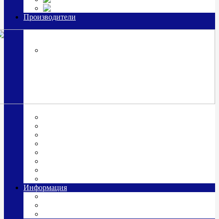
Часы из серебра, золото
Производители
OttoHutt
SOKOLOV
ЗАО "Красная Пресня"
ЗАО «Мстерский ювелир»
Италия ARGENESI
ОАО «Русские самоцветы»
ООО «КИТ»
ПАО «Павловский завод им. Кирова»
Фабрика "АргентА"
Информация
О нас
Гравировка
Доставка