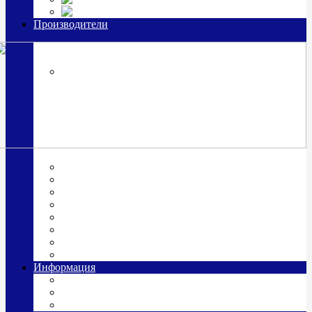
Часы из серебра, золото
Производители
OttoHutt
SOKOLOV
ЗАО "Красная Пресня"
ЗАО «Мстерский ювелир»
Италия ARGENESI
ОАО «Русские самоцветы»
ООО «КИТ»
ПАО «Павловский завод им. Кирова»
Фабрика "АргентА"
Информация
О нас
Гравировка
Доставка