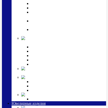
Подстаканники
Чайные наборы, вазы
Винные наборы и рюмки, стопки, стаканы и
фужеры
Кастрюли, сковородки, сотейники, тазы,
кувшины
Ситечки, молочники, солонки, турки,
масленки, банки для сыпучих
Детская
коллекция (мельхиор)
Детские кружки, бульонницы
Детские фоторамки
Наборы из 2 предметов
Наборы с кружкой, бульонницей
Наборы с тарелкой
Подарки и
сувениры посеребренные
Стекло Argenesi
INFINITY
GOCCIA
SINFONIA
Ювелирная косметика
Наборы для ухода за серебром
Ювелирные изделия
Заколки