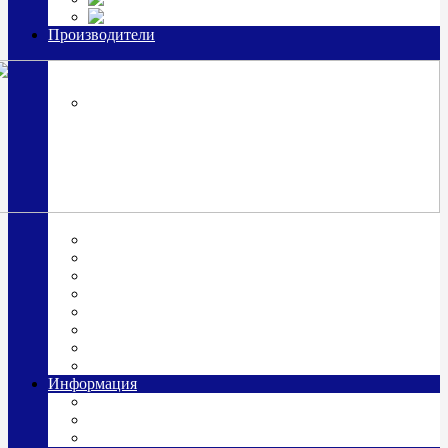
Часы из серебра, золото
Производители
OttoHutt
SOKOLOV
ЗАО "Красная Пресня"
ЗАО «Мстерский ювелир»
Италия ARGENESI
ОАО «Русские самоцветы»
ООО «КИТ»
ПАО «Павловский завод им. Кирова»
Фабрика "АргентА"
Информация
О нас
Гравировка
Доставка