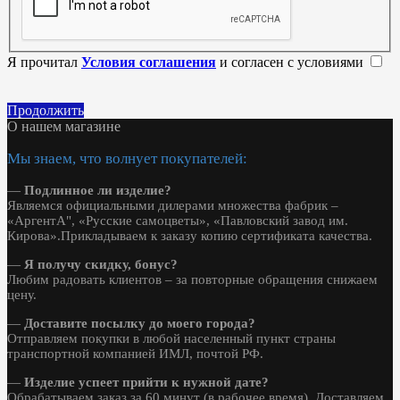
Я прочитал
Условия соглашения
и согласен с условиями
Продолжить
О нашем магазине
Мы знаем, что волнует покупателей:
—
Подлинное ли изделие?
Являемся официальными дилерами множества фабрик –
«АргентА", «Русские самоцветы», «Павловский завод им.
Кирова».Прикладываем к заказу копию сертификата качества.
—
Я получу скидку, бонус?
Любим радовать клиентов – за повторные обращения снижаем
цену.
—
Доставите посылку до моего города?
Отправляем покупки в любой населенный пункт страны
транспортной компанией ИМЛ, почтой РФ.
—
Изделие успеет прийти к нужной дате?
Обрабатываем заказ за 60 минут (в рабочее время). Доставляем