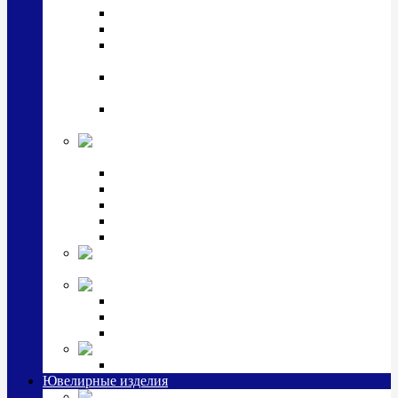
Подстаканники
Чайные наборы, вазы
Винные наборы и рюмки, стопки, стаканы и
фужеры
Кастрюли, сковородки, сотейники, тазы,
кувшины
Ситечки, молочники, солонки, турки,
масленки, банки для сыпучих
Детская
коллекция (мельхиор)
Детские кружки, бульонницы
Детские фоторамки
Наборы из 2 предметов
Наборы с кружкой, бульонницей
Наборы с тарелкой
Подарки и
сувениры посеребренные
Стекло Argenesi
INFINITY
GOCCIA
SINFONIA
Ювелирная косметика
Наборы для ухода за серебром
Ювелирные изделия
Заколки