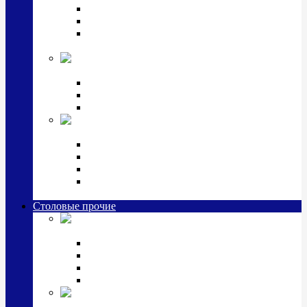
Наборы для крестин
Наборы 2 предмета с кружкой/поильником
Наборы 3 предмета с кружкой/поильником/
блюдцем
Императорский фарфор в серебре
Кофейные коллекции
Чайные коллекции
Серебряные сервизы и наборы
Иконы,
подарки и сувениры из серебра
Ручки из серебра и золота
Ионизаторы из серебра
Брелоки из серебра
Расчески, шкатулки, колокольчики, закладки,
визитницы и зажимы для денег из серебра
Столовые прочие
Столовые
приборы (мельхиор)
Наборы "Эгоист" (2,3,4 предмета)
Наборы из 6 предметов
Прочие предметы сервировки
Наборы из 24 предметов (6 персон)
Посуда
посеребренная и медная