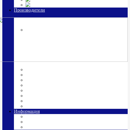
Часы из серебра, золото
Производители
OttoHutt
SOKOLOV
ЗАО "Красная Пресня"
ЗАО «Мстерский ювелир»
Италия ARGENESI
ОАО «Русские самоцветы»
ООО «КИТ»
ПАО «Павловский завод им. Кирова»
Фабрика "АргентА"
Информация
О нас
Гравировка
Доставка