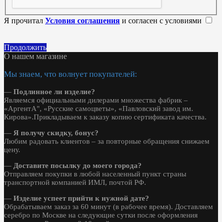
Я прочитал
Условия соглашения
и согласен с условиями
Продолжить
О нашем магазине
Мы знаем, что волнует покупателей:
—
Подлинное ли изделие?
Являемся официальными дилерами множества фабрик –
«АргентА", «Русские самоцветы», «Павловский завод им.
Кирова».Прикладываем к заказу копию сертификата качества.
—
Я получу скидку, бонус?
Любим радовать клиентов – за повторные обращения снижаем
цену.
—
Доставите посылку до моего города?
Отправляем покупки в любой населенный пункт страны
транспортной компанией ИМЛ, почтой РФ.
—
Изделие успеет прийти к нужной дате?
Обрабатываем заказ за 60 минут (в рабочее время). Доставляем
серебро по Москве на следующие сутки после оформления