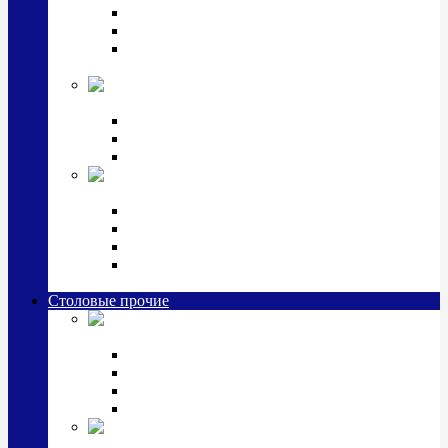
Наборы для крестин
Наборы 2 предмета с кружкой/поильником
Наборы 3 предмета с кружкой/поильником/
блюдцем
Императорский фарфор в серебре
Кофейные коллекции
Чайные коллекции
Серебряные сервизы и наборы
Иконы,
подарки и сувениры из серебра
Ручки из серебра и золота
Ионизаторы из серебра
Брелоки из серебра
Расчески, шкатулки, колокольчики, закладки,
визитницы и зажимы для денег из серебра
Столовые прочие
Столовые
приборы (мельхиор)
Наборы "Эгоист" (2,3,4 предмета)
Наборы из 6 предметов
Прочие предметы сервировки
Наборы из 24 предметов (6 персон)
Посуда
посеребренная и медная