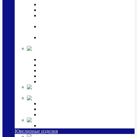
Подстаканники
Чайные наборы, вазы
Винные наборы и рюмки, стопки, стаканы и
фужеры
Кастрюли, сковородки, сотейники, тазы,
кувшины
Ситечки, молочники, солонки, турки,
масленки, банки для сыпучих
Детская
коллекция (мельхиор)
Детские кружки, бульонницы
Детские фоторамки
Наборы из 2 предметов
Наборы с кружкой, бульонницей
Наборы с тарелкой
Подарки и
сувениры посеребренные
Стекло Argenesi
INFINITY
GOCCIA
SINFONIA
Ювелирная косметика
Наборы для ухода за серебром
Ювелирные изделия
Заколки