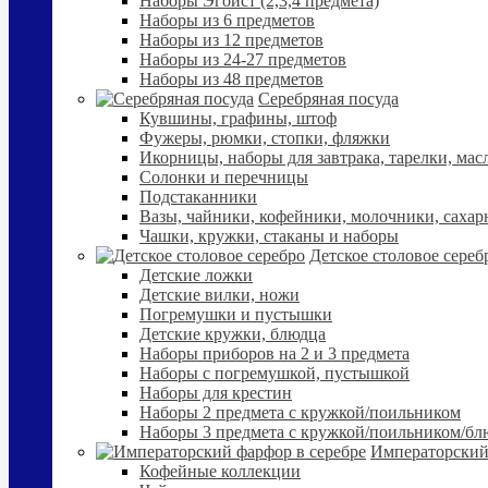
Наборы Эгоист (2,3,4 предмета)
Наборы из 6 предметов
Наборы из 12 предметов
Наборы из 24-27 предметов
Наборы из 48 предметов
Серебряная посуда
Кувшины, графины, штоф
Фужеры, рюмки, стопки, фляжки
Икорницы, наборы для завтрака, тарелки, мас
Солонки и перечницы
Подстаканники
Вазы, чайники, кофейники, молочники, сахар
Чашки, кружки, стаканы и наборы
Детское столовое сереб
Детские ложки
Детские вилки, ножи
Погремушки и пустышки
Детские кружки, блюдца
Наборы приборов на 2 и 3 предмета
Наборы с погремушкой, пустышкой
Наборы для крестин
Наборы 2 предмета с кружкой/поильником
Наборы 3 предмета с кружкой/поильником/б
Императорский
Кофейные коллекции