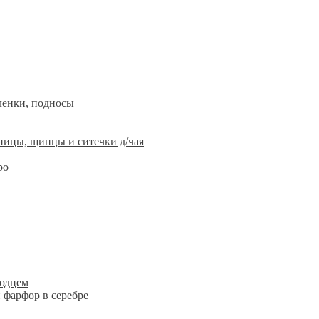
ленки, подносы
ницы, щипцы и ситечки д/чая
ро
людцем
 фарфор в серебре