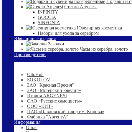
Подарки и с
Стекло Argenesi
INFINITY
GOCCIA
SINFONIA
Ювелирная косметика
Наборы для ухода за серебром
Ювелирные изделия
Заколки
Часы из серебра, золото
Производители
OttoHutt
SOKOLOV
ЗАО "Красная Пресня"
ЗАО «Мстерский ювелир»
Италия ARGENESI
ОАО «Русские самоцветы»
ООО «КИТ»
ПАО «Павловский завод им. Кирова»
Фабрика "АргентА"
Информация
О нас