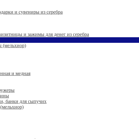
дарки и сувениры из серебра
 визитницы и зажимы для денег из серебра
 (мельхиор)
нная и медная
 фужеры
шины
ки, банки для сыпучих
 (мельхиор)