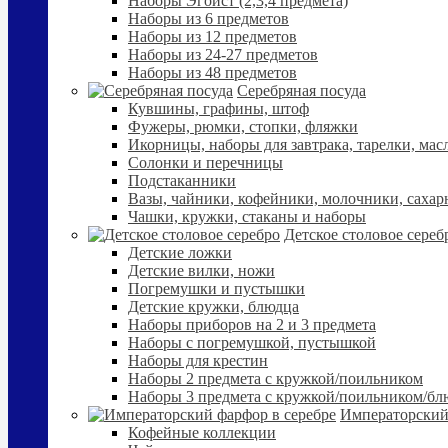
Наборы Эгоист (2,3,4 предмета)
Наборы из 6 предметов
Наборы из 12 предметов
Наборы из 24-27 предметов
Наборы из 48 предметов
Серебряная посуда
Кувшины, графины, штоф
Фужеры, рюмки, стопки, фляжки
Икорницы, наборы для завтрака, тарелки, мас
Солонки и перечницы
Подстаканники
Вазы, чайники, кофейники, молочники, сахар
Чашки, кружки, стаканы и наборы
Детское столовое сереб
Детские ложки
Детские вилки, ножи
Погремушки и пустышки
Детские кружки, блюдца
Наборы приборов на 2 и 3 предмета
Наборы с погремушкой, пустышкой
Наборы для крестин
Наборы 2 предмета с кружкой/поильником
Наборы 3 предмета с кружкой/поильником/б
Императорский
Кофейные коллекции