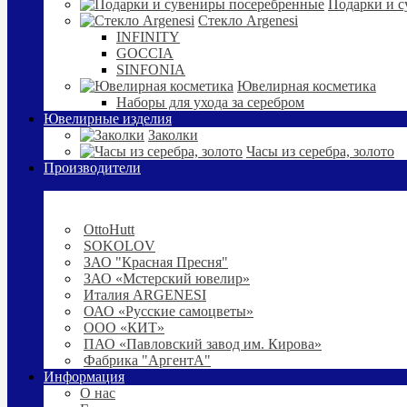
Подарки и с
Стекло Argenesi
INFINITY
GOCCIA
SINFONIA
Ювелирная косметика
Наборы для ухода за серебром
Ювелирные изделия
Заколки
Часы из серебра, золото
Производители
OttoHutt
SOKOLOV
ЗАО "Красная Пресня"
ЗАО «Мстерский ювелир»
Италия ARGENESI
ОАО «Русские самоцветы»
ООО «КИТ»
ПАО «Павловский завод им. Кирова»
Фабрика "АргентА"
Информация
О нас