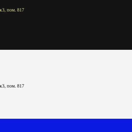
к3, пом. 817
к3, пом. 817