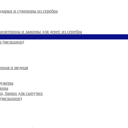
дарки и сувениры из серебра
 визитницы и зажимы для денег из серебра
 (мельхиор)
нная и медная
 фужеры
шины
ки, банки для сыпучих
 (мельхиор)