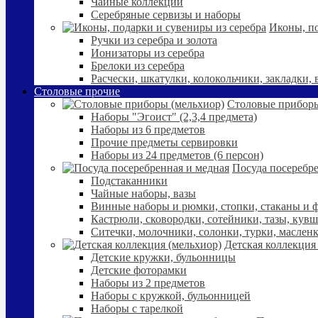
Чайные коллекции
Серебряные сервизы и наборы
Иконы, по
Ручки из серебра и золота
Ионизаторы из серебра
Брелоки из серебра
Расчески, шкатулки, колокольчики, закладки,
Столовые прочие
Столовые приборы
Наборы "Эгоист" (2,3,4 предмета)
Наборы из 6 предметов
Прочие предметы сервировки
Наборы из 24 предметов (6 персон)
Посуда посеребре
Подстаканники
Чайные наборы, вазы
Винные наборы и рюмки, стопки, стаканы и
Кастрюли, сковородки, сотейники, тазы, кув
Ситечки, молочники, солонки, турки, маслен
Детская коллекция
Детские кружки, бульонницы
Детские фоторамки
Наборы из 2 предметов
Наборы с кружкой, бульонницей
Наборы с тарелкой