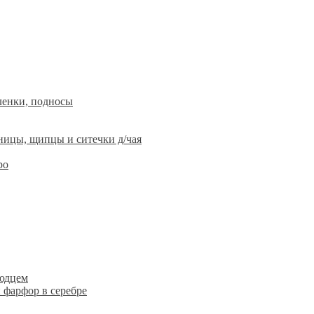
ленки, подносы
ницы, щипцы и ситечки д/чая
ро
людцем
 фарфор в серебре