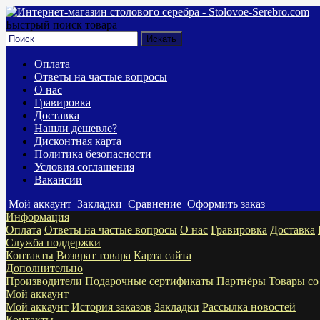
Быстрый поиск товара
Оплата
Ответы на частые вопросы
О нас
Гравировка
Доставка
Нашли дешевле?
Дисконтная карта
Политика безопасности
Условия соглашения
Вакансии
Мой аккаунт
Закладки
Сравнение
Оформить заказ
Информация
Оплата
Ответы на частые вопросы
О нас
Гравировка
Доставка
Служба поддержки
Контакты
Возврат товара
Карта сайта
Дополнительно
Производители
Подарочные сертификаты
Партнёры
Товары со
Мой аккаунт
Мой аккаунт
История заказов
Закладки
Рассылка новостей
Контакты