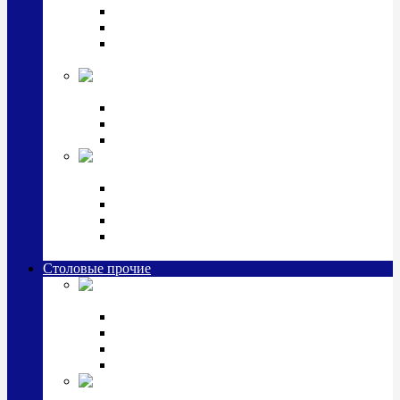
Наборы для крестин
Наборы 2 предмета с кружкой/поильником
Наборы 3 предмета с кружкой/поильником/
блюдцем
Императорский фарфор в серебре
Кофейные коллекции
Чайные коллекции
Серебряные сервизы и наборы
Иконы,
подарки и сувениры из серебра
Ручки из серебра и золота
Ионизаторы из серебра
Брелоки из серебра
Расчески, шкатулки, колокольчики, закладки,
визитницы и зажимы для денег из серебра
Столовые прочие
Столовые
приборы (мельхиор)
Наборы "Эгоист" (2,3,4 предмета)
Наборы из 6 предметов
Прочие предметы сервировки
Наборы из 24 предметов (6 персон)
Посуда
посеребренная и медная