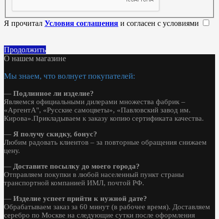
Я прочитал
Условия соглашения
и согласен с условиями
Продолжить
О нашем магазине
Мы знаем, что волнует покупателей:
—
Подлинное ли изделие?
Являемся официальными дилерами множества фабрик –
«АргентА", «Русские самоцветы», «Павловский завод им.
Кирова».Прикладываем к заказу копию сертификата качества.
—
Я получу скидку, бонус?
Любим радовать клиентов – за повторные обращения снижаем
цену.
—
Доставите посылку до моего города?
Отправляем покупки в любой населенный пункт страны
транспортной компанией ИМЛ, почтой РФ.
—
Изделие успеет прийти к нужной дате?
Обрабатываем заказ за 60 минут (в рабочее время). Доставляем
серебро по Москве на следующие сутки после оформления