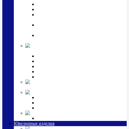
Подстаканники
Чайные наборы, вазы
Винные наборы и рюмки, стопки, стаканы и
фужеры
Кастрюли, сковородки, сотейники, тазы,
кувшины
Ситечки, молочники, солонки, турки,
масленки, банки для сыпучих
Детская
коллекция (мельхиор)
Детские кружки, бульонницы
Детские фоторамки
Наборы из 2 предметов
Наборы с кружкой, бульонницей
Наборы с тарелкой
Подарки и
сувениры посеребренные
Стекло Argenesi
INFINITY
GOCCIA
SINFONIA
Ювелирная косметика
Наборы для ухода за серебром
Ювелирные изделия
Заколки