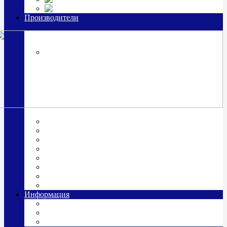
Часы из серебра, золото
Производители
OttoHutt
SOKOLOV
ЗАО "Красная Пресня"
ЗАО «Мстерский ювелир»
Италия ARGENESI
ОАО «Русские самоцветы»
ООО «КИТ»
ПАО «Павловский завод им. Кирова»
Фабрика "АргентА"
Информация
О нас
Гравировка
Доставка