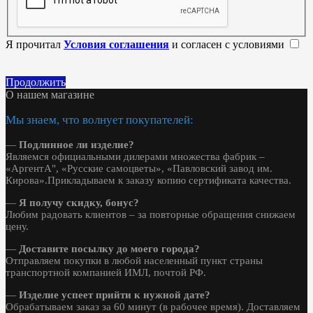
Я прочитал
Условия соглашения
и согласен с условиями
Продолжить
О нашем магазине
Мы знаем, что волнует покупателей:
—
Подлинное ли изделие?
Являемся официальными дилерами множества фабрик –
«АргентА", «Русские самоцветы», «Павловский завод им.
Кирова».Прикладываем к заказу копию сертификата качества.
—
Я получу скидку, бонус?
Любим радовать клиентов – за повторные обращения снижаем
цену.
—
Доставите посылку до моего города?
Отправляем покупки в любой населенный пункт страны
транспортной компанией ИМЛ, почтой РФ.
—
Изделие успеет прийти к нужной дате?
Обрабатываем заказ за 60 минут (в рабочее время). Доставляем