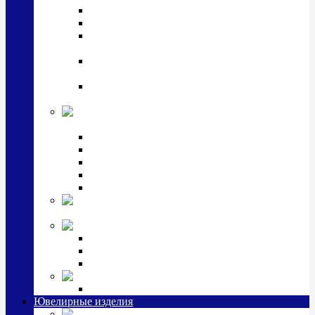
Подстаканники
Чайные наборы, вазы
Винные наборы и рюмки, стопки, стаканы и
фужеры
Кастрюли, сковородки, сотейники, тазы,
кувшины
Ситечки, молочники, солонки, турки,
масленки, банки для сыпучих
Детская
коллекция (мельхиор)
Детские кружки, бульонницы
Детские фоторамки
Наборы из 2 предметов
Наборы с кружкой, бульонницей
Наборы с тарелкой
Подарки и
сувениры посеребренные
Стекло Argenesi
INFINITY
GOCCIA
SINFONIA
Ювелирная косметика
Наборы для ухода за серебром
Ювелирные изделия
Заколки