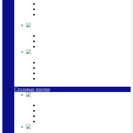
Наборы для крестин
Наборы 2 предмета с кружкой/поильником
Наборы 3 предмета с кружкой/поильником/
блюдцем
Императорский фарфор в серебре
Кофейные коллекции
Чайные коллекции
Серебряные сервизы и наборы
Иконы,
подарки и сувениры из серебра
Ручки из серебра и золота
Ионизаторы из серебра
Брелоки из серебра
Расчески, шкатулки, колокольчики, закладки,
визитницы и зажимы для денег из серебра
Столовые прочие
Столовые
приборы (мельхиор)
Наборы "Эгоист" (2,3,4 предмета)
Наборы из 6 предметов
Прочие предметы сервировки
Наборы из 24 предметов (6 персон)
Посуда
посеребренная и медная