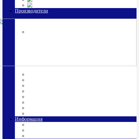
Часы из серебра, золото
Производители
OttoHutt
SOKOLOV
ЗАО "Красная Пресня"
ЗАО «Мстерский ювелир»
Италия ARGENESI
ОАО «Русские самоцветы»
ООО «КИТ»
ПАО «Павловский завод им. Кирова»
Фабрика "АргентА"
Информация
О нас
Гравировка
Доставка