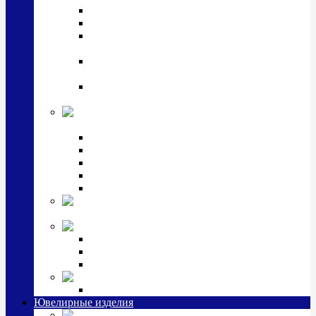
Подстаканники
Чайные наборы, вазы
Винные наборы и рюмки, стопки, стаканы и
фужеры
Кастрюли, сковородки, сотейники, тазы,
кувшины
Ситечки, молочники, солонки, турки,
масленки, банки для сыпучих
Детская
коллекция (мельхиор)
Детские кружки, бульонницы
Детские фоторамки
Наборы из 2 предметов
Наборы с кружкой, бульонницей
Наборы с тарелкой
Подарки и
сувениры посеребренные
Стекло Argenesi
INFINITY
GOCCIA
SINFONIA
Ювелирная косметика
Наборы для ухода за серебром
Ювелирные изделия
Заколки