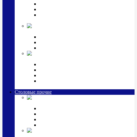
Наборы для крестин
Наборы 2 предмета с кружкой/поильником
Наборы 3 предмета с кружкой/поильником/
блюдцем
Императорский фарфор в серебре
Кофейные коллекции
Чайные коллекции
Серебряные сервизы и наборы
Иконы,
подарки и сувениры из серебра
Ручки из серебра и золота
Ионизаторы из серебра
Брелоки из серебра
Расчески, шкатулки, колокольчики, закладки,
визитницы и зажимы для денег из серебра
Столовые прочие
Столовые
приборы (мельхиор)
Наборы "Эгоист" (2,3,4 предмета)
Наборы из 6 предметов
Прочие предметы сервировки
Наборы из 24 предметов (6 персон)
Посуда
посеребренная и медная