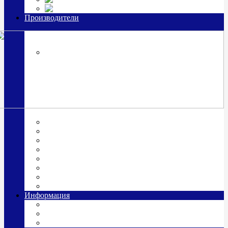
Часы из серебра, золото
Производители
OttoHutt
SOKOLOV
ЗАО "Красная Пресня"
ЗАО «Мстерский ювелир»
Италия ARGENESI
ОАО «Русские самоцветы»
ООО «КИТ»
ПАО «Павловский завод им. Кирова»
Фабрика "АргентА"
Информация
О нас
Гравировка
Доставка