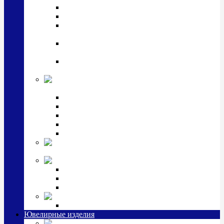
Подстаканники
Чайные наборы, вазы
Винные наборы и рюмки, стопки, стаканы и
фужеры
Кастрюли, сковородки, сотейники, тазы,
кувшины
Ситечки, молочники, солонки, турки,
масленки, банки для сыпучих
Детская
коллекция (мельхиор)
Детские кружки, бульонницы
Детские фоторамки
Наборы из 2 предметов
Наборы с кружкой, бульонницей
Наборы с тарелкой
Подарки и
сувениры посеребренные
Стекло Argenesi
INFINITY
GOCCIA
SINFONIA
Ювелирная косметика
Наборы для ухода за серебром
Ювелирные изделия
Заколки