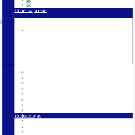
Часы из серебра, золото
Производители
OttoHutt
SOKOLOV
ЗАО "Красная Пресня"
ЗАО «Мстерский ювелир»
Италия ARGENESI
ОАО «Русские самоцветы»
ООО «КИТ»
ПАО «Павловский завод им. Кирова»
Фабрика "АргентА"
Информация
О нас
Гравировка
Доставка