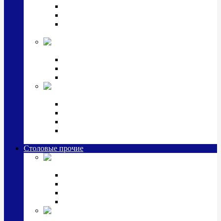
Наборы для крестин
Наборы 2 предмета с кружкой/поильником
Наборы 3 предмета с кружкой/поильником/
блюдцем
Императорский фарфор в серебре
Кофейные коллекции
Чайные коллекции
Серебряные сервизы и наборы
Иконы,
подарки и сувениры из серебра
Ручки из серебра и золота
Ионизаторы из серебра
Брелоки из серебра
Расчески, шкатулки, колокольчики, закладки,
визитницы и зажимы для денег из серебра
Столовые прочие
Столовые
приборы (мельхиор)
Наборы "Эгоист" (2,3,4 предмета)
Наборы из 6 предметов
Прочие предметы сервировки
Наборы из 24 предметов (6 персон)
Посуда
посеребренная и медная