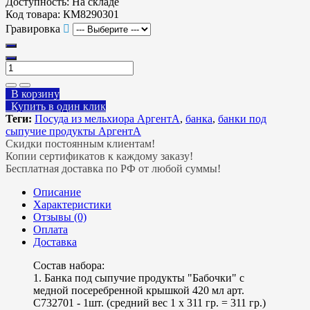
Доступность:
На складе
Код товара:
КМ8290301
Гравировка
В корзину
Купить в один клик
Теги:
Посуда из мельхиора АргентА
,
банка
,
банки под
сыпучие продукты АргентА
Скидки постоянным клиентам!
Копии сертификатов к каждому заказу!
Бесплатная доставка по РФ от любой суммы!
Описание
Характеристики
Отзывы (0)
Оплата
Доставка
Состав набора:
1. Банка под сыпучие продукты "Бабочки" с
медной посеребренной крышкой 420 мл арт.
С732701 - 1шт. (средний вес 1 х 311 гр. = 311 гр.)