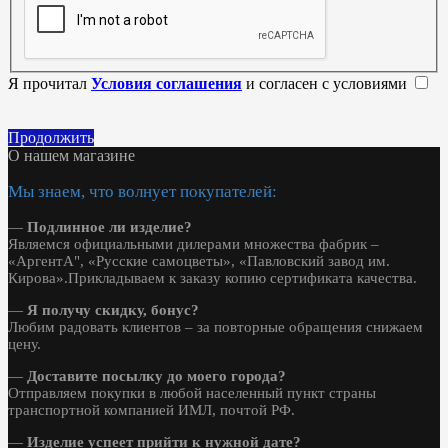
Я прочитал
Условия соглашения
и согласен с условиями
Продолжить
О нашем магазине
Мы знаем, что волнует покупателей:
—
Подлинное ли изделие?
Являемся официальными дилерами множества фабрик –
«АргентА", «Русские самоцветы», «Павловский завод им.
Кирова».Прикладываем к заказу копию сертификата качества.
—
Я получу скидку, бонус?
Любим радовать клиентов – за повторные обращения снижаем
цену.
—
Доставите посылку до моего города?
Отправляем покупки в любой населенный пункт страны
транспортной компанией ИМЛ, почтой РФ.
—
Изделие успеет прийти к нужной дате?