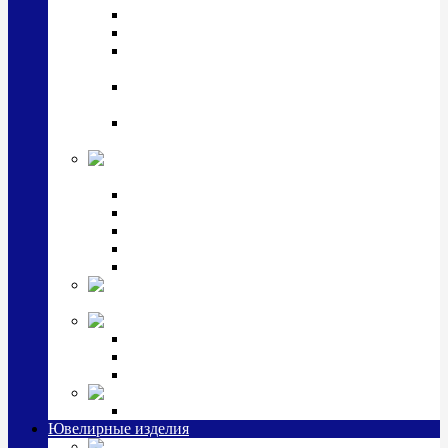
Подстаканники
Чайные наборы, вазы
Винные наборы и рюмки, стопки, стаканы и
фужеры
Кастрюли, сковородки, сотейники, тазы,
кувшины
Ситечки, молочники, солонки, турки,
масленки, банки для сыпучих
Детская
коллекция (мельхиор)
Детские кружки, бульонницы
Детские фоторамки
Наборы из 2 предметов
Наборы с кружкой, бульонницей
Наборы с тарелкой
Подарки и
сувениры посеребренные
Стекло Argenesi
INFINITY
GOCCIA
SINFONIA
Ювелирная косметика
Наборы для ухода за серебром
Ювелирные изделия
Заколки