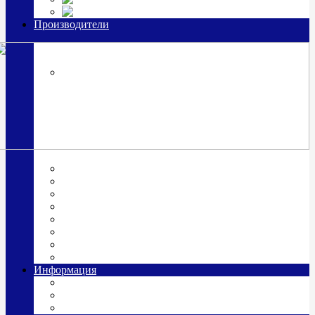
Часы из серебра, золото
Производители
OttoHutt
SOKOLOV
ЗАО "Красная Пресня"
ЗАО «Мстерский ювелир»
Италия ARGENESI
ОАО «Русские самоцветы»
ООО «КИТ»
ПАО «Павловский завод им. Кирова»
Фабрика "АргентА"
Информация
О нас
Гравировка
Доставка