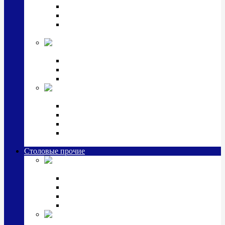
Наборы для крестин
Наборы 2 предмета с кружкой/поильником
Наборы 3 предмета с кружкой/поильником/
блюдцем
Императорский фарфор в серебре
Кофейные коллекции
Чайные коллекции
Серебряные сервизы и наборы
Иконы,
подарки и сувениры из серебра
Ручки из серебра и золота
Ионизаторы из серебра
Брелоки из серебра
Расчески, шкатулки, колокольчики, закладки,
визитницы и зажимы для денег из серебра
Столовые прочие
Столовые
приборы (мельхиор)
Наборы "Эгоист" (2,3,4 предмета)
Наборы из 6 предметов
Прочие предметы сервировки
Наборы из 24 предметов (6 персон)
Посуда
посеребренная и медная