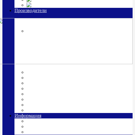
Часы из серебра, золото
Производители
OttoHutt
SOKOLOV
ЗАО "Красная Пресня"
ЗАО «Мстерский ювелир»
Италия ARGENESI
ОАО «Русские самоцветы»
ООО «КИТ»
ПАО «Павловский завод им. Кирова»
Фабрика "АргентА"
Информация
О нас
Гравировка
Доставка