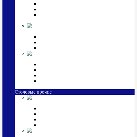
Наборы для крестин
Наборы 2 предмета с кружкой/поильником
Наборы 3 предмета с кружкой/поильником/
блюдцем
Императорский фарфор в серебре
Кофейные коллекции
Чайные коллекции
Серебряные сервизы и наборы
Иконы,
подарки и сувениры из серебра
Ручки из серебра и золота
Ионизаторы из серебра
Брелоки из серебра
Расчески, шкатулки, колокольчики, закладки,
визитницы и зажимы для денег из серебра
Столовые прочие
Столовые
приборы (мельхиор)
Наборы "Эгоист" (2,3,4 предмета)
Наборы из 6 предметов
Прочие предметы сервировки
Наборы из 24 предметов (6 персон)
Посуда
посеребренная и медная