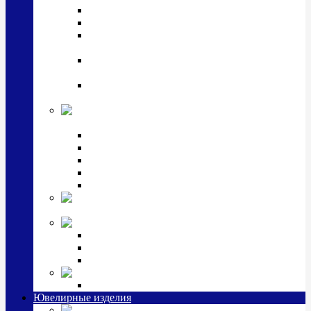
Подстаканники
Чайные наборы, вазы
Винные наборы и рюмки, стопки, стаканы и
фужеры
Кастрюли, сковородки, сотейники, тазы,
кувшины
Ситечки, молочники, солонки, турки,
масленки, банки для сыпучих
Детская
коллекция (мельхиор)
Детские кружки, бульонницы
Детские фоторамки
Наборы из 2 предметов
Наборы с кружкой, бульонницей
Наборы с тарелкой
Подарки и
сувениры посеребренные
Стекло Argenesi
INFINITY
GOCCIA
SINFONIA
Ювелирная косметика
Наборы для ухода за серебром
Ювелирные изделия
Заколки