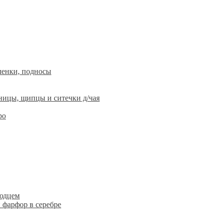
ленки, подносы
ницы, щипцы и ситечки д/чая
ро
людцем
 фарфор в серебре