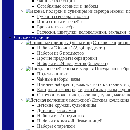
Чайные коллекции
Серебряные сервизы и наборы
Иконы, по
Ручки из серебра и золота
Ионизаторы из серебра
Брелоки из серебра
Расчески, шкатулки, колокольчики, закладки,
Столовые прочие
Столовые приборы
Наборы "Эгоист" (2,3,4 предмета)
Наборы из 6 предметов
Прочие предметы сервировки
Наборы из 24 предметов (6 персон)
Посуда посеребре
Подстаканники
Чайные наборы, вазы
Винные наборы и рюмки, стопки, стаканы и
Кастрюли, сковородки, сотейники, тазы, кув
Ситечки, молочники, солонки, турки, маслен
Детская коллекция
Детские кружки, бульонницы
Детские фоторамки
Наборы из 2 предметов
Наборы с кружкой, бульонницей
Наборы с тарелкой