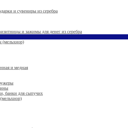
дарки и сувениры из серебра
 визитницы и зажимы для денег из серебра
 (мельхиор)
нная и медная
 фужеры
шины
ки, банки для сыпучих
 (мельхиор)