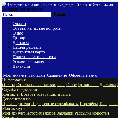
Быстрый поиск товара
Оплата
Ответы на частые вопросы
О нас
Гравировка
Доставка
Нашли дешевле?
Дисконтная карта
Политика безопасности
Условия соглашения
Вакансии
Мой аккаунт
Закладки
Сравнение
Оформить заказ
Информация
Оплата
Ответы на частые вопросы
О нас
Гравировка
Доставка
Служба поддержки
Контакты
Возврат товара
Карта сайта
Дополнительно
Производители
Подарочные сертификаты
Партнёры
Товары со
Мой аккаунт
Мой аккаунт
История заказов
Закладки
Рассылка новостей
Контакты