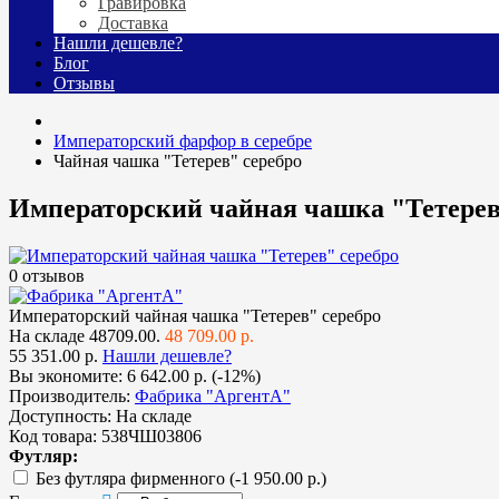
Гравировка
Доставка
Нашли дешевле?
Блог
Отзывы
Императорский фарфор в серебре
Чайная чашка "Тетерев" серебро
Императорский чайная чашка "Тетерев
0 отзывов
Императорский чайная чашка "Тетерев" серебро
На складе
48709.00.
48 709.00 р.
55 351.00 р.
Нашли дешевле?
Вы экономите:
6 642.00 р. (-12%)
Производитель:
Фабрика "АргентА"
Доступность:
На складе
Код товара:
538ЧШ03806
Футляр:
Без футляра фирменного
(-1 950.00 р.)