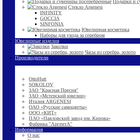
Подарки и с
Стекло Argenesi
INFINITY
GOCCIA
SINFONIA
Ювелирная косметика
Наборы для ухода за серебром
Ювелирные изделия
Заколки
Часы из серебра, золото
Производители
OttoHutt
SOKOLOV
ЗАО "Красная Пресня"
ЗАО «Мстерский ювелир»
Италия ARGENESI
ОАО «Русские самоцветы»
ООО «КИТ»
ПАО «Павловский завод им. Кирова»
Фабрика "АргентА"
Информация
О нас