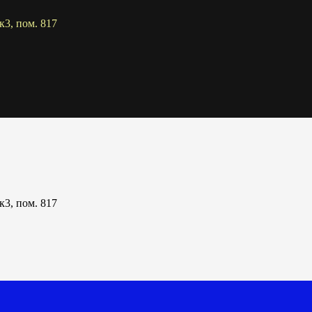
к3, пом. 817
к3, пом. 817