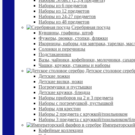
Наборы Эгоист (2,3,4 предмета)
Наборы из 6 предметов
Наборы из 12 предметов
Наборы из 24-27 предметов
Наборы из 48 предметов
Серебряная посуда
Кувшины, графины, штоф
Фужеры, рюмки, стопки, фляжки
Икорницы, наборы для завтрака, тарелки, мас
Солонки и перечницы
Подстаканники
Вазы, чайники, кофейники, молочники, сахар
Чашки, кружки, стаканы и наборы
Детское столовое сереб
Детские ложки
Детские вилки, ножи
Погремушки и пустышки
Детские кружки, блюдца
Наборы приборов на 2 и 3 предмета
Наборы с погремушкой, пустышкой
Наборы для крестин
Наборы 2 предмета с кружкой/поильником
Наборы 3 предмета с кружкой/поильником/б
Императорский
Кофейные коллекции