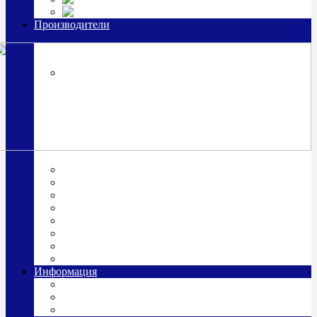
Часы из серебра, золото
Производители
OttoHutt
SOKOLOV
ЗАО "Красная Пресня"
ЗАО «Мстерский ювелир»
Италия ARGENESI
ОАО «Русские самоцветы»
ООО «КИТ»
ПАО «Павловский завод им. Кирова»
Фабрика "АргентА"
Информация
О нас
Гравировка
Доставка