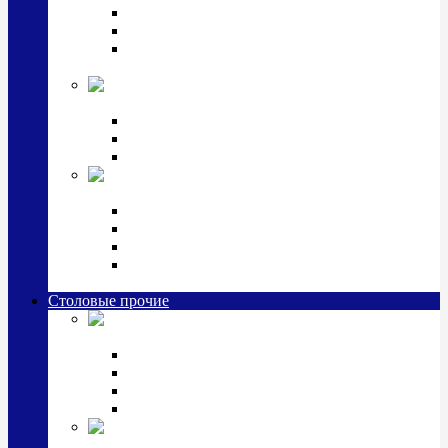
Наборы для крестин
Наборы 2 предмета с кружкой/поильником
Наборы 3 предмета с кружкой/поильником/
блюдцем
Императорский фарфор в серебре
Кофейные коллекции
Чайные коллекции
Серебряные сервизы и наборы
Иконы,
подарки и сувениры из серебра
Ручки из серебра и золота
Ионизаторы из серебра
Брелоки из серебра
Расчески, шкатулки, колокольчики, закладки,
визитницы и зажимы для денег из серебра
Столовые прочие
Столовые
приборы (мельхиор)
Наборы "Эгоист" (2,3,4 предмета)
Наборы из 6 предметов
Прочие предметы сервировки
Наборы из 24 предметов (6 персон)
Посуда
посеребренная и медная