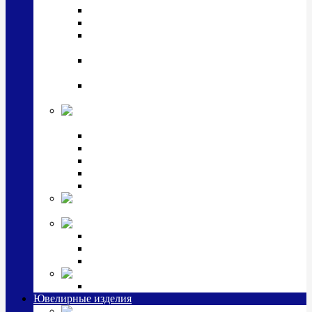
Подстаканники
Чайные наборы, вазы
Винные наборы и рюмки, стопки, стаканы и
фужеры
Кастрюли, сковородки, сотейники, тазы,
кувшины
Ситечки, молочники, солонки, турки,
масленки, банки для сыпучих
Детская
коллекция (мельхиор)
Детские кружки, бульонницы
Детские фоторамки
Наборы из 2 предметов
Наборы с кружкой, бульонницей
Наборы с тарелкой
Подарки и
сувениры посеребренные
Стекло Argenesi
INFINITY
GOCCIA
SINFONIA
Ювелирная косметика
Наборы для ухода за серебром
Ювелирные изделия
Заколки