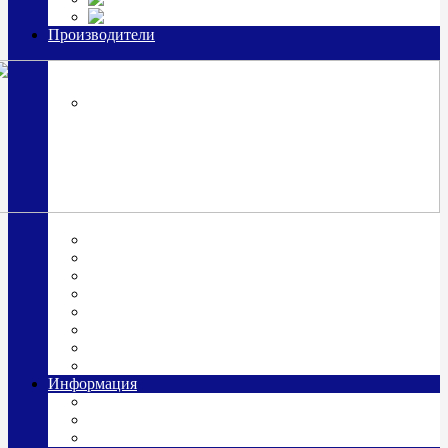
Часы из серебра, золото
Производители
OttoHutt
SOKOLOV
ЗАО "Красная Пресня"
ЗАО «Мстерский ювелир»
Италия ARGENESI
ОАО «Русские самоцветы»
ООО «КИТ»
ПАО «Павловский завод им. Кирова»
Фабрика "АргентА"
Информация
О нас
Гравировка
Доставка