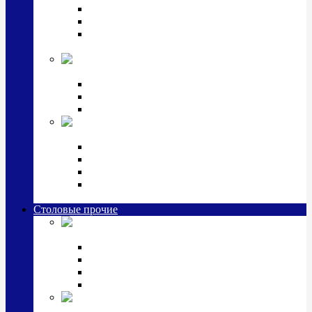
Наборы для крестин
Наборы 2 предмета с кружкой/поильником
Наборы 3 предмета с кружкой/поильником/
блюдцем
Императорский фарфор в серебре
Кофейные коллекции
Чайные коллекции
Серебряные сервизы и наборы
Иконы,
подарки и сувениры из серебра
Ручки из серебра и золота
Ионизаторы из серебра
Брелоки из серебра
Расчески, шкатулки, колокольчики, закладки,
визитницы и зажимы для денег из серебра
Столовые прочие
Столовые
приборы (мельхиор)
Наборы "Эгоист" (2,3,4 предмета)
Наборы из 6 предметов
Прочие предметы сервировки
Наборы из 24 предметов (6 персон)
Посуда
посеребренная и медная