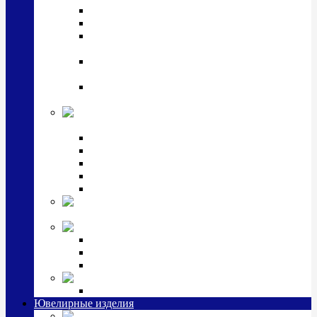
Подстаканники
Чайные наборы, вазы
Винные наборы и рюмки, стопки, стаканы и
фужеры
Кастрюли, сковородки, сотейники, тазы,
кувшины
Ситечки, молочники, солонки, турки,
масленки, банки для сыпучих
Детская
коллекция (мельхиор)
Детские кружки, бульонницы
Детские фоторамки
Наборы из 2 предметов
Наборы с кружкой, бульонницей
Наборы с тарелкой
Подарки и
сувениры посеребренные
Стекло Argenesi
INFINITY
GOCCIA
SINFONIA
Ювелирная косметика
Наборы для ухода за серебром
Ювелирные изделия
Заколки