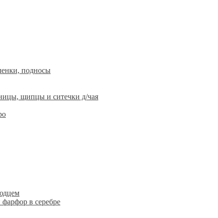
ленки, подносы
ницы, щипцы и ситечки д/чая
ро
людцем
 фарфор в серебре