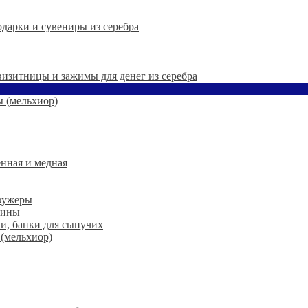
дарки и сувениры из серебра
 визитницы и зажимы для денег из серебра
 (мельхиор)
нная и медная
 фужеры
шины
ки, банки для сыпучих
 (мельхиор)