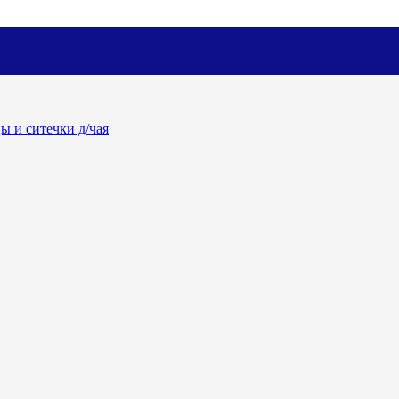
ы и ситечки д/чая