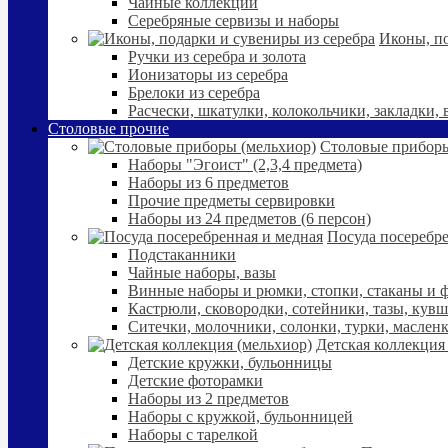
Чайные коллекции
Серебряные сервизы и наборы
Иконы, по
Ручки из серебра и золота
Ионизаторы из серебра
Брелоки из серебра
Расчески, шкатулки, колокольчики, закладки,
Столовые прочие
Столовые приборы
Наборы "Эгоист" (2,3,4 предмета)
Наборы из 6 предметов
Прочие предметы сервировки
Наборы из 24 предметов (6 персон)
Посуда посеребре
Подстаканники
Чайные наборы, вазы
Винные наборы и рюмки, стопки, стаканы и
Кастрюли, сковородки, сотейники, тазы, кув
Ситечки, молочники, солонки, турки, маслен
Детская коллекция
Детские кружки, бульонницы
Детские фоторамки
Наборы из 2 предметов
Наборы с кружкой, бульонницей
Наборы с тарелкой