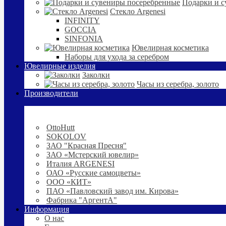
Подарки и с
Стекло Argenesi
INFINITY
GOCCIA
SINFONIA
Ювелирная косметика
Наборы для ухода за серебром
Ювелирные изделия
Заколки
Часы из серебра, золото
Производители
OttoHutt
SOKOLOV
ЗАО "Красная Пресня"
ЗАО «Мстерский ювелир»
Италия ARGENESI
ОАО «Русские самоцветы»
ООО «КИТ»
ПАО «Павловский завод им. Кирова»
Фабрика "АргентА"
Информация
О нас