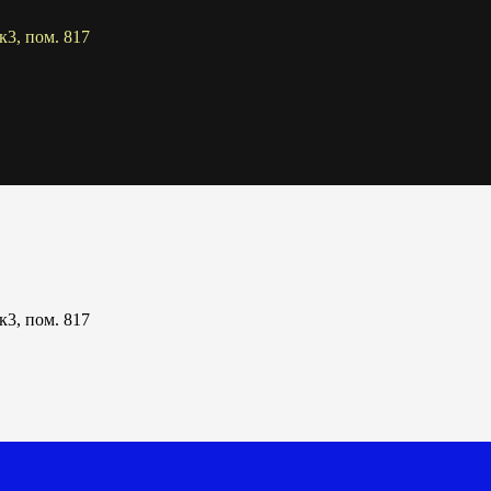
к3, пом. 817
к3, пом. 817