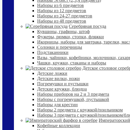
Наборы Эгоист (2,3,4 предмета)
Наборы из 6 предметов
Наборы из 12 предметов
Наборы из 24-27 предметов
Наборы из 48 предметов
Серебряная посуда
Кувшины, графины, штоф
Фужеры, рюмки, стопки, фляжки
Икорницы, наборы для завтрака, тарелки, мас
Солонки и перечницы
Подстаканники
Вазы, чайники, кофейники, молочники, сахар
Чашки, кружки, стаканы и наборы
Детское столовое сереб
Детские ложки
Детские вилки, ножи
Погремушки и пустышки
Детские кружки, блюдца
Наборы приборов на 2 и 3 предмета
Наборы с погремушкой, пустышкой
Наборы для крестин
Наборы 2 предмета с кружкой/поильником
Наборы 3 предмета с кружкой/поильником/б
Императорский
Кофейные коллекции