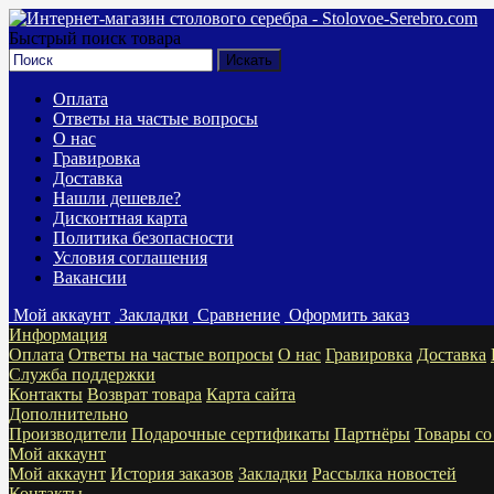
Быстрый поиск товара
Оплата
Ответы на частые вопросы
О нас
Гравировка
Доставка
Нашли дешевле?
Дисконтная карта
Политика безопасности
Условия соглашения
Вакансии
Мой аккаунт
Закладки
Сравнение
Оформить заказ
Информация
Оплата
Ответы на частые вопросы
О нас
Гравировка
Доставка
Служба поддержки
Контакты
Возврат товара
Карта сайта
Дополнительно
Производители
Подарочные сертификаты
Партнёры
Товары со
Мой аккаунт
Мой аккаунт
История заказов
Закладки
Рассылка новостей
Контакты