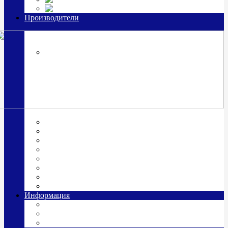
Часы из серебра, золото
Производители
OttoHutt
SOKOLOV
ЗАО "Красная Пресня"
ЗАО «Мстерский ювелир»
Италия ARGENESI
ОАО «Русские самоцветы»
ООО «КИТ»
ПАО «Павловский завод им. Кирова»
Фабрика "АргентА"
Информация
О нас
Гравировка
Доставка