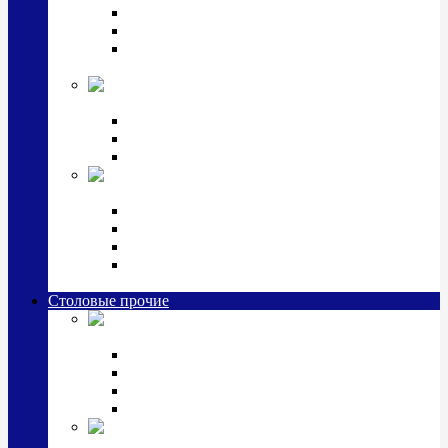
Наборы для крестин
Наборы 2 предмета с кружкой/поильником
Наборы 3 предмета с кружкой/поильником/
блюдцем
Императорский фарфор в серебре
Кофейные коллекции
Чайные коллекции
Серебряные сервизы и наборы
Иконы,
подарки и сувениры из серебра
Ручки из серебра и золота
Ионизаторы из серебра
Брелоки из серебра
Расчески, шкатулки, колокольчики, закладки,
визитницы и зажимы для денег из серебра
Столовые прочие
Столовые
приборы (мельхиор)
Наборы "Эгоист" (2,3,4 предмета)
Наборы из 6 предметов
Прочие предметы сервировки
Наборы из 24 предметов (6 персон)
Посуда
посеребренная и медная