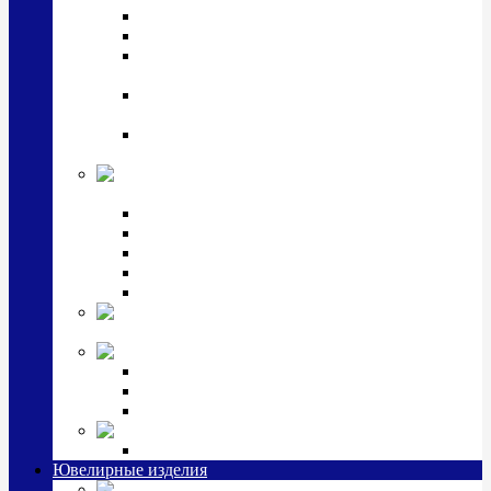
Подстаканники
Чайные наборы, вазы
Винные наборы и рюмки, стопки, стаканы и
фужеры
Кастрюли, сковородки, сотейники, тазы,
кувшины
Ситечки, молочники, солонки, турки,
масленки, банки для сыпучих
Детская
коллекция (мельхиор)
Детские кружки, бульонницы
Детские фоторамки
Наборы из 2 предметов
Наборы с кружкой, бульонницей
Наборы с тарелкой
Подарки и
сувениры посеребренные
Стекло Argenesi
INFINITY
GOCCIA
SINFONIA
Ювелирная косметика
Наборы для ухода за серебром
Ювелирные изделия
Заколки