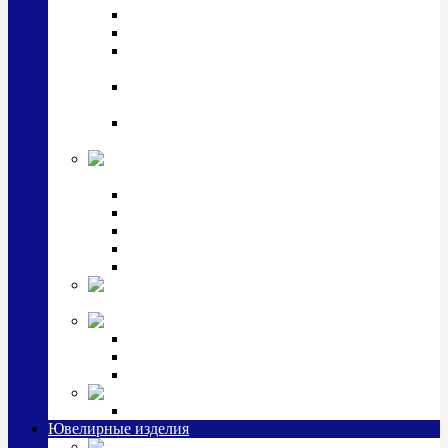
Подстаканники
Чайные наборы, вазы
Винные наборы и рюмки, стопки, стаканы и
фужеры
Кастрюли, сковородки, сотейники, тазы,
кувшины
Ситечки, молочники, солонки, турки,
масленки, банки для сыпучих
Детская
коллекция (мельхиор)
Детские кружки, бульонницы
Детские фоторамки
Наборы из 2 предметов
Наборы с кружкой, бульонницей
Наборы с тарелкой
Подарки и
сувениры посеребренные
Стекло Argenesi
INFINITY
GOCCIA
SINFONIA
Ювелирная косметика
Наборы для ухода за серебром
Ювелирные изделия
Заколки