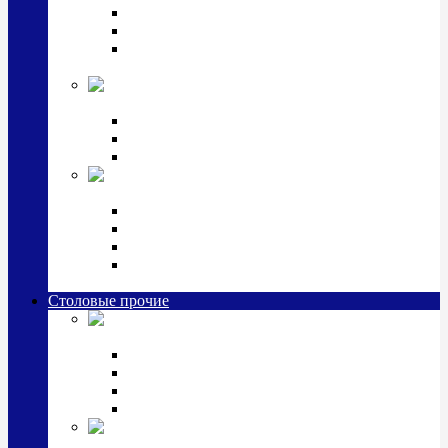
Наборы для крестин
Наборы 2 предмета с кружкой/поильником
Наборы 3 предмета с кружкой/поильником/
блюдцем
Императорский фарфор в серебре
Кофейные коллекции
Чайные коллекции
Серебряные сервизы и наборы
Иконы,
подарки и сувениры из серебра
Ручки из серебра и золота
Ионизаторы из серебра
Брелоки из серебра
Расчески, шкатулки, колокольчики, закладки,
визитницы и зажимы для денег из серебра
Столовые прочие
Столовые
приборы (мельхиор)
Наборы "Эгоист" (2,3,4 предмета)
Наборы из 6 предметов
Прочие предметы сервировки
Наборы из 24 предметов (6 персон)
Посуда
посеребренная и медная