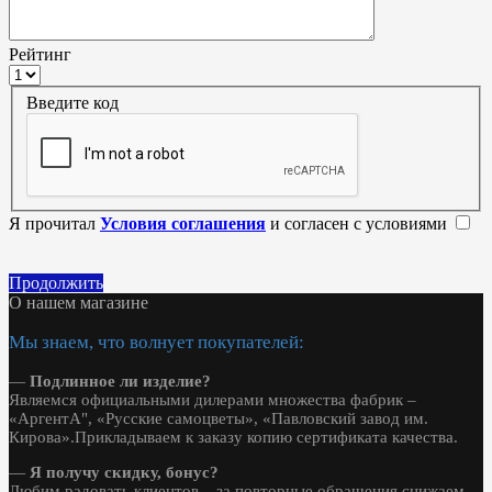
Рейтинг
Введите код
Я прочитал
Условия соглашения
и согласен с условиями
Продолжить
О нашем магазине
Мы знаем, что волнует покупателей:
—
Подлинное ли изделие?
Являемся официальными дилерами множества фабрик –
«АргентА", «Русские самоцветы», «Павловский завод им.
Кирова».Прикладываем к заказу копию сертификата качества.
—
Я получу скидку, бонус?
Любим радовать клиентов – за повторные обращения снижаем