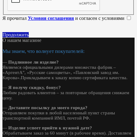
Я прочитал
Условия соглашения
и согласен с условиями
Продолжить
О нашем магазине
Мы знаем, что волнует покупателей:
—
Подлинное ли изделие?
Являемся официальными дилерами множества фабрик –
«АргентА", «Русские самоцветы», «Павловский завод им.
Кирова».Прикладываем к заказу копию сертификата качества.
—
Я получу скидку, бонус?
Любим радовать клиентов – за повторные обращения снижаем
цену.
—
Доставите посылку до моего города?
Отправляем покупки в любой населенный пункт страны
транспортной компанией ИМЛ, почтой РФ.
—
Изделие успеет прийти к нужной дате?
Обрабатываем заказ за 60 минут (в рабочее время). Доставляем