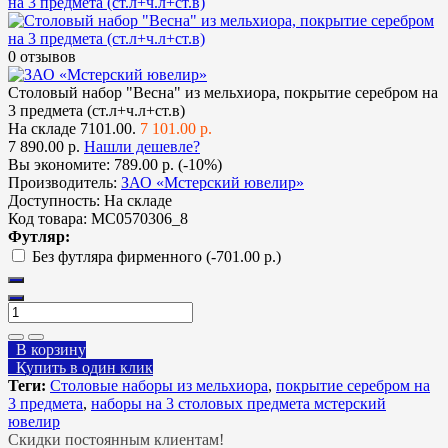
0 отзывов
Столовый набор "Весна" из мельхиора, покрытие серебром на
3 предмета (ст.л+ч.л+ст.в)
На складе
7101.00.
7 101.00 р.
7 890.00 р.
Нашли дешевле?
Вы экономите:
789.00 р. (-10%)
Производитель:
ЗАО «Мстерский ювелир»
Доступность:
На складе
Код товара:
МС0570306_8
Футляр:
Без футляра фирменного
(-701.00 р.)
В корзину
Купить в один клик
Теги:
Столовые наборы из мельхиора
,
покрытие серебром на
3 предмета
,
наборы на 3 столовых предмета мстерский
ювелир
Скидки постоянным клиентам!