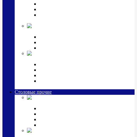
Наборы для крестин
Наборы 2 предмета с кружкой/поильником
Наборы 3 предмета с кружкой/поильником/
блюдцем
Императорский фарфор в серебре
Кофейные коллекции
Чайные коллекции
Серебряные сервизы и наборы
Иконы,
подарки и сувениры из серебра
Ручки из серебра и золота
Ионизаторы из серебра
Брелоки из серебра
Расчески, шкатулки, колокольчики, закладки,
визитницы и зажимы для денег из серебра
Столовые прочие
Столовые
приборы (мельхиор)
Наборы "Эгоист" (2,3,4 предмета)
Наборы из 6 предметов
Прочие предметы сервировки
Наборы из 24 предметов (6 персон)
Посуда
посеребренная и медная