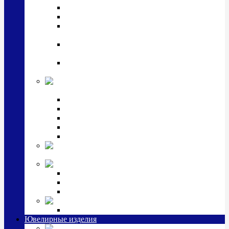
Подстаканники
Чайные наборы, вазы
Винные наборы и рюмки, стопки, стаканы и
фужеры
Кастрюли, сковородки, сотейники, тазы,
кувшины
Ситечки, молочники, солонки, турки,
масленки, банки для сыпучих
Детская
коллекция (мельхиор)
Детские кружки, бульонницы
Детские фоторамки
Наборы из 2 предметов
Наборы с кружкой, бульонницей
Наборы с тарелкой
Подарки и
сувениры посеребренные
Стекло Argenesi
INFINITY
GOCCIA
SINFONIA
Ювелирная косметика
Наборы для ухода за серебром
Ювелирные изделия
Заколки