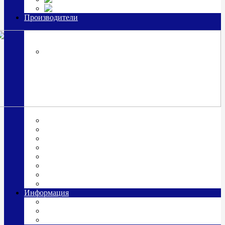
Часы из серебра, золото
Производители
OttoHutt
SOKOLOV
ЗАО "Красная Пресня"
ЗАО «Мстерский ювелир»
Италия ARGENESI
ОАО «Русские самоцветы»
ООО «КИТ»
ПАО «Павловский завод им. Кирова»
Фабрика "АргентА"
Информация
О нас
Гравировка
Доставка