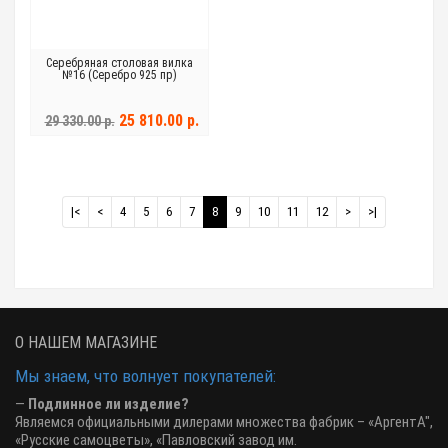
Серебряная столовая вилка
№16 (Серебро 925 пр)
25 810.00 р.
29 330.00 р.
|<
<
4
5
6
7
8
9
10
11
12
>
>|
О НАШЕМ МАГАЗИНЕ
Мы знаем, что волнует покупателей:
—
Подлинное ли изделие?
Являемся официальными дилерами множества фабрик – «АргентА",
«Русские самоцветы», «Павловский завод им.