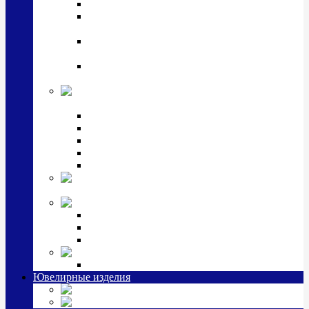
Чайные наборы, вазы
Винные наборы и рюмки, стопки, стаканы и
фужеры
Кастрюли, сковородки, сотейники, тазы,
кувшины
Ситечки, молочники, солонки, турки,
масленки, банки для сыпучих
Детская
коллекция (мельхиор)
Детские кружки, бульонницы
Детские фоторамки
Наборы из 2 предметов
Наборы с кружкой, бульонницей
Наборы с тарелкой
Подарки и
сувениры посеребренные
Стекло Argenesi
INFINITY
GOCCIA
SINFONIA
Ювелирная косметика
Наборы для ухода за серебром
Ювелирные изделия
Заколки
Часы из серебра, золото