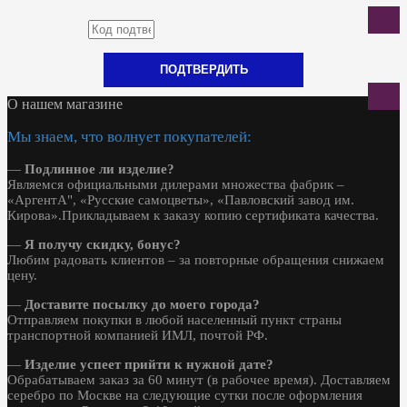
ПОДТВЕРДИТЬ
О нашем магазине
Мы знаем, что волнует покупателей:
—
Подлинное ли изделие?
Являемся официальными дилерами множества фабрик –
«АргентА", «Русские самоцветы», «Павловский завод им.
Кирова».Прикладываем к заказу копию сертификата качества.
—
Я получу скидку, бонус?
Любим радовать клиентов – за повторные обращения снижаем
цену.
—
Доставите посылку до моего города?
Отправляем покупки в любой населенный пункт страны
транспортной компанией ИМЛ, почтой РФ.
—
Изделие успеет прийти к нужной дате?
Обрабатываем заказ за 60 минут (в рабочее время). Доставляем
серебро по Москве на следующие сутки после оформления