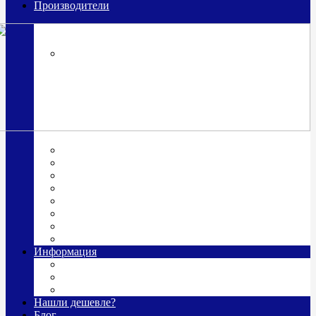
Производители
OttoHutt
SOKOLOV
ЗАО "Красная Пресня"
ЗАО «Мстерский ювелир»
Италия ARGENESI
ОАО «Русские самоцветы»
ООО «КИТ»
ПАО «Павловский завод им. Кирова»
Фабрика "АргентА"
Информация
О нас
Гравировка
Доставка
Нашли дешевле?
Блог