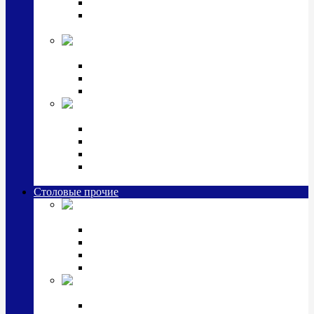
Наборы 2 предмета с кружкой/поильником
Наборы 3 предмета с кружкой/поильником/
блюдцем
Императорский фарфор в серебре
Кофейные коллекции
Чайные коллекции
Серебряные сервизы и наборы
Иконы,
подарки и сувениры из серебра
Ручки из серебра и золота
Ионизаторы из серебра
Брелоки из серебра
Расчески, шкатулки, колокольчики, закладки,
визитницы и зажимы для денег из серебра
Столовые прочие
Столовые
приборы (мельхиор)
Наборы "Эгоист" (2,3,4 предмета)
Наборы из 6 предметов
Прочие предметы сервировки
Наборы из 24 предметов (6 персон)
Посуда
посеребренная и медная
Подстаканники