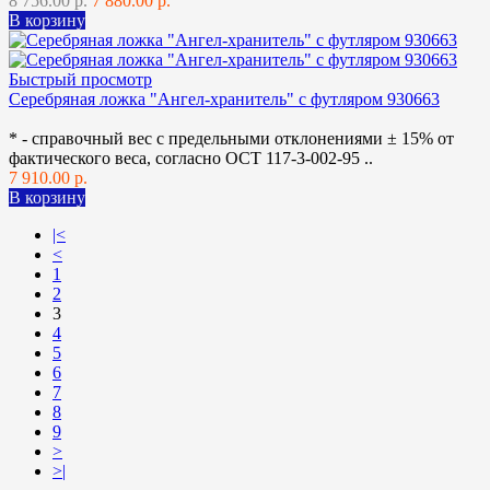
8 756.00 р.
7 880.00 р.
В корзину
Быстрый просмотр
Серебряная ложка "Ангел-хранитель" с футляром 930663
* - справочный вес с предельными отклонениями ± 15% от
фактического веса, согласно ОСТ 117-3-002-95 ..
7 910.00 р.
В корзину
|<
<
1
2
3
4
5
6
7
8
9
>
>|