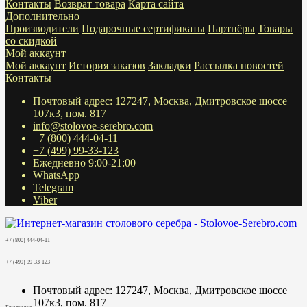
Контакты
Возврат товара
Карта сайта
Дополнительно
Производители
Подарочные сертификаты
Партнёры
Товары
со скидкой
Мой аккаунт
Мой аккаунт
История заказов
Закладки
Рассылка новостей
Контакты
Почтовый адрес: 127247, Москва, Дмитровское шоссе
107к3, пом. 817
info@stolovoe-serebro.com
+7 (800) 444-04-11
+7 (499) 99-33-123
Ежедневно 9:00-21:00
WhatsApp
Telegram
Viber
+7 (800) 444-04-11
+7 (499) 99-33-123
Почтовый адрес: 127247, Москва, Дмитровское шоссе
107к3, пом. 817