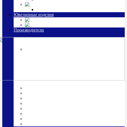
Ювелирная косметика
Наборы для ухода за серебром
Ювелирные изделия
Заколки
Часы из серебра, золото
Производители
OttoHutt
SOKOLOV
ЗАО "Красная Пресня"
ЗАО «Мстерский ювелир»
Италия ARGENESI
ОАО «Русские самоцветы»
ООО «КИТ»
ПАО «Павловский завод им. Кирова»
Фабрика "АргентА"