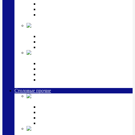
Наборы для крестин
Наборы 2 предмета с кружкой/поильником
Наборы 3 предмета с кружкой/поильником/
блюдцем
Императорский фарфор в серебре
Кофейные коллекции
Чайные коллекции
Серебряные сервизы и наборы
Иконы,
подарки и сувениры из серебра
Ручки из серебра и золота
Ионизаторы из серебра
Брелоки из серебра
Расчески, шкатулки, колокольчики, закладки,
визитницы и зажимы для денег из серебра
Столовые прочие
Столовые
приборы (мельхиор)
Наборы "Эгоист" (2,3,4 предмета)
Наборы из 6 предметов
Прочие предметы сервировки
Наборы из 24 предметов (6 персон)
Посуда
посеребренная и медная