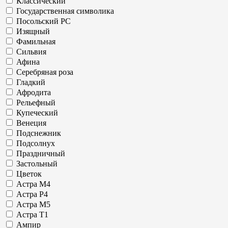
Классический
Государственная символика
Посольский РС
Изящный
Фамильная
Сильвия
Афина
Серебряная роза
Гладкий
Афродита
Рельефный
Купеческий
Венеция
Подснежник
Подсолнух
Праздничный
Застольный
Цветок
Астра М4
Астра Р4
Астра М5
Астра Т1
Ампир