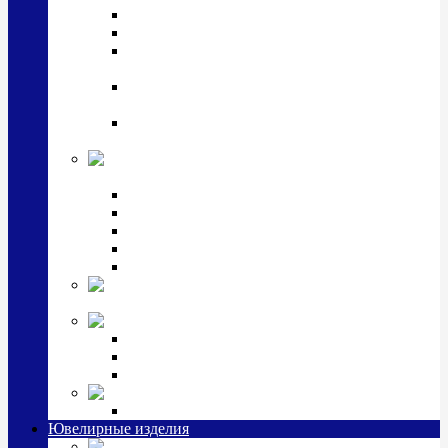
Подстаканники
Чайные наборы, вазы
Винные наборы и рюмки, стопки, стаканы и
фужеры
Кастрюли, сковородки, сотейники, тазы,
кувшины
Ситечки, молочники, солонки, турки,
масленки, банки для сыпучих
Детская
коллекция (мельхиор)
Детские кружки, бульонницы
Детские фоторамки
Наборы из 2 предметов
Наборы с кружкой, бульонницей
Наборы с тарелкой
Подарки и
сувениры посеребренные
Стекло Argenesi
INFINITY
GOCCIA
SINFONIA
Ювелирная косметика
Наборы для ухода за серебром
Ювелирные изделия
Заколки