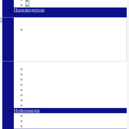
Часы из серебра, золото
Производители
OttoHutt
SOKOLOV
ЗАО "Красная Пресня"
ЗАО «Мстерский ювелир»
Италия ARGENESI
ОАО «Русские самоцветы»
ООО «КИТ»
ПАО «Павловский завод им. Кирова»
Фабрика "АргентА"
Информация
О нас
Гравировка
Доставка