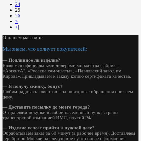
24
25
26
>
>|
О нашем магазине
Мы знаем, что волнует покупателей:
—
Подлинное ли изделие?
Являемся официальными дилерами множества фабрик –
«АргентА", «Русские самоцветы», «Павловский завод им.
Кирова».Прикладываем к заказу копию сертификата качества.
—
Я получу скидку, бонус?
Любим радовать клиентов – за повторные обращения снижаем
цену.
—
Доставите посылку до моего города?
Отправляем покупки в любой населенный пункт страны
транспортной компанией ИМЛ, почтой РФ.
—
Изделие успеет прийти к нужной дате?
Обрабатываем заказ за 60 минут (в рабочее время). Доставляем
серебро по Москве на следующие сутки после оформления