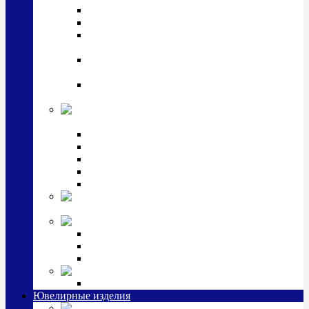
Подстаканники
Чайные наборы, вазы
Винные наборы и рюмки, стопки, стаканы и
фужеры
Кастрюли, сковородки, сотейники, тазы,
кувшины
Ситечки, молочники, солонки, турки,
масленки, банки для сыпучих
Детская
коллекция (мельхиор)
Детские кружки, бульонницы
Детские фоторамки
Наборы из 2 предметов
Наборы с кружкой, бульонницей
Наборы с тарелкой
Подарки и
сувениры посеребренные
Стекло Argenesi
INFINITY
GOCCIA
SINFONIA
Ювелирная косметика
Наборы для ухода за серебром
Ювелирные изделия
Заколки