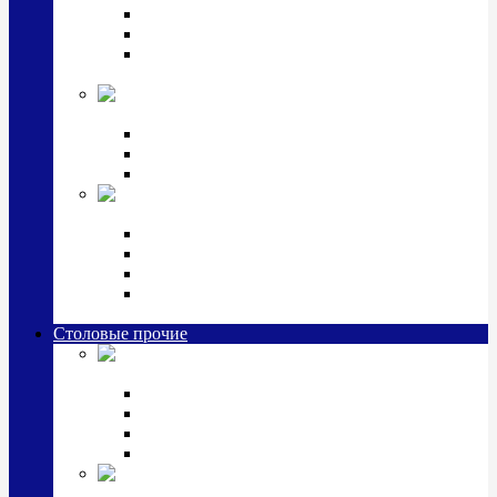
Наборы для крестин
Наборы 2 предмета с кружкой/поильником
Наборы 3 предмета с кружкой/поильником/
блюдцем
Императорский фарфор в серебре
Кофейные коллекции
Чайные коллекции
Серебряные сервизы и наборы
Иконы,
подарки и сувениры из серебра
Ручки из серебра и золота
Ионизаторы из серебра
Брелоки из серебра
Расчески, шкатулки, колокольчики, закладки,
визитницы и зажимы для денег из серебра
Столовые прочие
Столовые
приборы (мельхиор)
Наборы "Эгоист" (2,3,4 предмета)
Наборы из 6 предметов
Прочие предметы сервировки
Наборы из 24 предметов (6 персон)
Посуда
посеребренная и медная