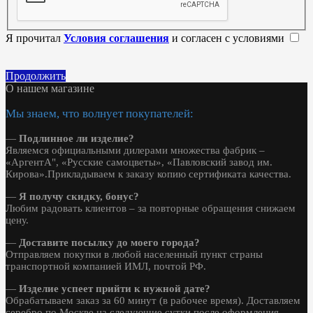
Я прочитал
Условия соглашения
и согласен с условиями
Продолжить
О нашем магазине
Мы знаем, что волнует покупателей:
—
Подлинное ли изделие?
Являемся официальными дилерами множества фабрик –
«АргентА", «Русские самоцветы», «Павловский завод им.
Кирова».Прикладываем к заказу копию сертификата качества.
—
Я получу скидку, бонус?
Любим радовать клиентов – за повторные обращения снижаем
цену.
—
Доставите посылку до моего города?
Отправляем покупки в любой населенный пункт страны
транспортной компанией ИМЛ, почтой РФ.
—
Изделие успеет прийти к нужной дате?
Обрабатываем заказ за 60 минут (в рабочее время). Доставляем
серебро по Москве на следующие сутки после оформления