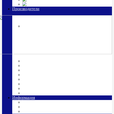
Часы из серебра, золото
Производители
OttoHutt
SOKOLOV
ЗАО "Красная Пресня"
ЗАО «Мстерский ювелир»
Италия ARGENESI
ОАО «Русские самоцветы»
ООО «КИТ»
ПАО «Павловский завод им. Кирова»
Фабрика "АргентА"
Информация
О нас
Гравировка
Доставка