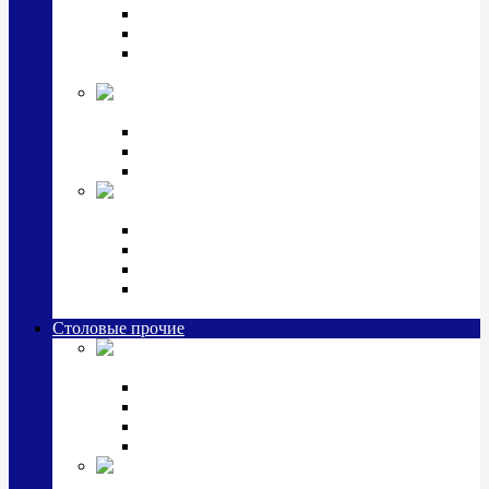
Наборы для крестин
Наборы 2 предмета с кружкой/поильником
Наборы 3 предмета с кружкой/поильником/
блюдцем
Императорский фарфор в серебре
Кофейные коллекции
Чайные коллекции
Серебряные сервизы и наборы
Иконы,
подарки и сувениры из серебра
Ручки из серебра и золота
Ионизаторы из серебра
Брелоки из серебра
Расчески, шкатулки, колокольчики, закладки,
визитницы и зажимы для денег из серебра
Столовые прочие
Столовые
приборы (мельхиор)
Наборы "Эгоист" (2,3,4 предмета)
Наборы из 6 предметов
Прочие предметы сервировки
Наборы из 24 предметов (6 персон)
Посуда
посеребренная и медная