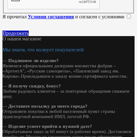
Я прочитал
Условия соглашения
и согласен с условиями
Продолжить
О нашем магазине
Мы знаем, что волнует покупателей:
—
Подлинное ли изделие?
Являемся официальными дилерами множества фабрик –
«АргентА", «Русские самоцветы», «Павловский завод им.
Кирова».Прикладываем к заказу копию сертификата качества.
—
Я получу скидку, бонус?
Любим радовать клиентов – за повторные обращения снижаем
цену.
—
Доставите посылку до моего города?
Отправляем покупки в любой населенный пункт страны
транспортной компанией ИМЛ, почтой РФ.
—
Изделие успеет прийти к нужной дате?
Обрабатываем заказ за 60 минут (в рабочее время). Доставляем
серебро по Москве на следующие сутки после оформления