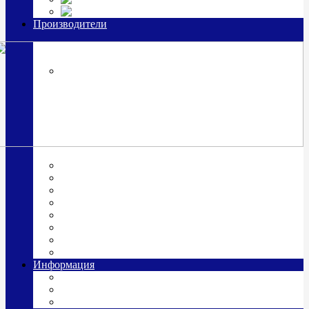
Часы из серебра, золото
Производители
OttoHutt
SOKOLOV
ЗАО "Красная Пресня"
ЗАО «Мстерский ювелир»
Италия ARGENESI
ОАО «Русские самоцветы»
ООО «КИТ»
ПАО «Павловский завод им. Кирова»
Фабрика "АргентА"
Информация
О нас
Гравировка
Доставка