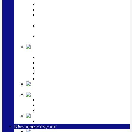
Подстаканники
Чайные наборы, вазы
Винные наборы и рюмки, стопки, стаканы и
фужеры
Кастрюли, сковородки, сотейники, тазы,
кувшины
Ситечки, молочники, солонки, турки,
масленки, банки для сыпучих
Детская
коллекция (мельхиор)
Детские кружки, бульонницы
Детские фоторамки
Наборы из 2 предметов
Наборы с кружкой, бульонницей
Наборы с тарелкой
Подарки и
сувениры посеребренные
Стекло Argenesi
INFINITY
GOCCIA
SINFONIA
Ювелирная косметика
Наборы для ухода за серебром
Ювелирные изделия
Заколки