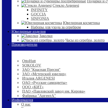
Подарки и с
Стекло Argenesi
INFINITY
GOCCIA
SINFONIA
Ювелирная косметика
Наборы для ухода за серебром
Ювелирные изделия
Заколки
Часы из серебра, золото
Производители
OttoHutt
SOKOLOV
ЗАО "Красная Пресня"
ЗАО «Мстерский ювелир»
Италия ARGENESI
ОАО «Русские самоцветы»
ООО «КИТ»
ПАО «Павловский завод им. Кирова»
Фабрика "АргентА"
Информация
О нас