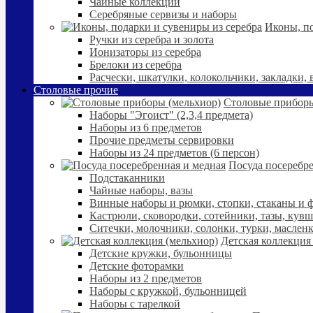
Чайные коллекции
Серебряные сервизы и наборы
Иконы, по
Ручки из серебра и золота
Ионизаторы из серебра
Брелоки из серебра
Расчески, шкатулки, колокольчики, закладки,
Столовые прочие
Столовые приборы
Наборы "Эгоист" (2,3,4 предмета)
Наборы из 6 предметов
Прочие предметы сервировки
Наборы из 24 предметов (6 персон)
Посуда посеребре
Подстаканники
Чайные наборы, вазы
Винные наборы и рюмки, стопки, стаканы и
Кастрюли, сковородки, сотейники, тазы, кув
Ситечки, молочники, солонки, турки, маслен
Детская коллекция
Детские кружки, бульонницы
Детские фоторамки
Наборы из 2 предметов
Наборы с кружкой, бульонницей
Наборы с тарелкой