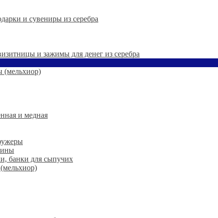
дарки и сувениры из серебра
 визитницы и зажимы для денег из серебра
 (мельхиор)
нная и медная
 фужеры
шины
ки, банки для сыпучих
 (мельхиор)