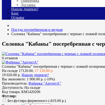
Гравировка
Доставка
Нашли дешевле?
Блог
Отзывы
Посуда посеребренная и медная
Солонка "Кабаны" посеребренная с чернью с ложкой пол
Солонка "Кабаны" посеребренная с че
0 отзывов
Солонка "Кабаны" посеребренная с чернью с ложкой полирова
На складе
17120.00.
17 120.00 р.
19 020.00 р.
Нашли дешевле?
Вы экономите:
1 900.00 р. (-10%)
Производитель:
Фабрика "АргентА"
Доступность:
На складе
Код товара:
КМ1420206
Футляр:
Без футляра фирменного
(-819.00 р.)