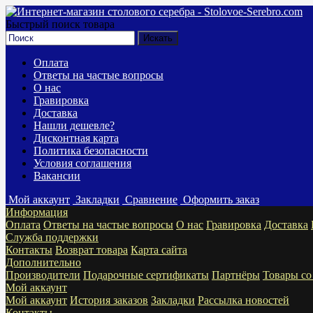
Быстрый поиск товара
Оплата
Ответы на частые вопросы
О нас
Гравировка
Доставка
Нашли дешевле?
Дисконтная карта
Политика безопасности
Условия соглашения
Вакансии
Мой аккаунт
Закладки
Сравнение
Оформить заказ
Информация
Оплата
Ответы на частые вопросы
О нас
Гравировка
Доставка
Служба поддержки
Контакты
Возврат товара
Карта сайта
Дополнительно
Производители
Подарочные сертификаты
Партнёры
Товары со
Мой аккаунт
Мой аккаунт
История заказов
Закладки
Рассылка новостей
Контакты