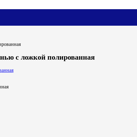
ированная
рнью с ложкой полированная
нная