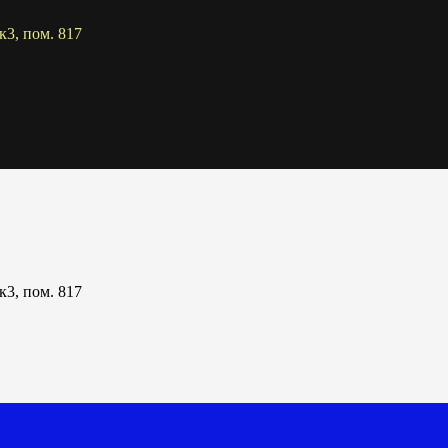
к3, пом. 817
к3, пом. 817