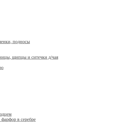
ленки, подносы
ницы, щипцы и ситечки д/чая
ро
людцем
 фарфор в серебре