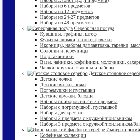
Наборы Эгоист (2,3,4 предмета)
Наборы из 6 предметов
Наборы из 12 предметов
Наборы из 24-27 предметов
Наборы из 48 предметов
Серебряная посуда
Кувшины, графины, штоф
Фужеры, рюмки, стопки, фляжки
Икорницы, наборы для завтрака, тарелки, мас
Солонки и перечницы
Подстаканники
Вазы, чайники, кофейники, молочники, сахар
Чашки, кружки, стаканы и наборы
Детское столовое сереб
Детские ложки
Детские вилки, ножи
Погремушки и пустышки
Детские кружки, блюдца
Наборы приборов на 2 и 3 предмета
Наборы с погремушкой, пустышкой
Наборы для крестин
Наборы 2 предмета с кружкой/поильником
Наборы 3 предмета с кружкой/поильником/б
Императорский
Кофейные коллекции