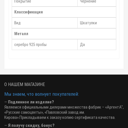
Покрытие
Чернение
Классификация
Вид
Шкатулки
Металл
серебро 925 пробы
Да
О НАШЕМ МАГАЗИНЕ
Мы знаем, что волнует покупателей:
—
Подлинное ли изделие?
Являемся официальными дилерами множества фабрик – «АргентА",
«Русские самоцветы», «Павловский завод им.
Кирова».Прикладываем к заказу копию сертификата качества.
—
Я получу скидку, бонус?