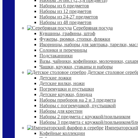
Наборы Эгоист (2,3,4 предмета)
Наборы из 6 предметов
Наборы из 12 предметов
Наборы из 24-27 предметов
Наборы из 48 предметов
Серебряная посуда
Кувшины, графины, штоф
Фужеры, рюмки, стопки, фляжки
Икорницы, наборы для завтрака, тарелки, мас
Солонки и перечницы
Подстаканники
Вазы, чайники, кофейники, молочники, сахар
Чашки, кружки, стаканы и наборы
Детское столовое сереб
Детские ложки
Детские вилки, ножи
Погремушки и пустышки
Детские кружки, блюдца
Наборы приборов на 2 и 3 предмета
Наборы с погремушкой, пустышкой
Наборы для крестин
Наборы 2 предмета с кружкой/поильником
Наборы 3 предмета с кружкой/поильником/б
Императорский
Кофейные коллекции