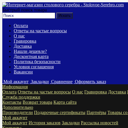
Быстрый поиск товара
Оплата
Ответы на частые вопросы
О нас
Гравировка
Доставка
Нашли дешевле?
Дисконтная карта
Политика безопасности
Условия соглашения
Вакансии
Мой аккаунт
Закладки
Сравнение
Оформить заказ
Информация
Оплата
Ответы на частые вопросы
О нас
Гравировка
Доставка
Служба поддержки
Контакты
Возврат товара
Карта сайта
Дополнительно
Производители
Подарочные сертификаты
Партнёры
Товары со
Мой аккаунт
Мой аккаунт
История заказов
Закладки
Рассылка новостей
Контакты