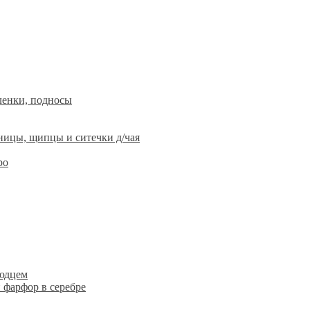
ленки, подносы
ницы, щипцы и ситечки д/чая
ро
людцем
 фарфор в серебре