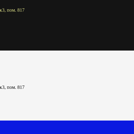
к3, пом. 817
к3, пом. 817