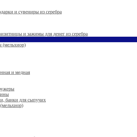
дарки и сувениры из серебра
 визитницы и зажимы для денег из серебра
 (мельхиор)
нная и медная
 фужеры
шины
ки, банки для сыпучих
 (мельхиор)