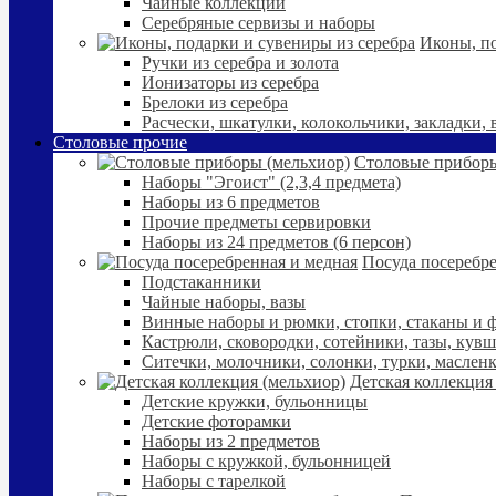
Чайные коллекции
Серебряные сервизы и наборы
Иконы, по
Ручки из серебра и золота
Ионизаторы из серебра
Брелоки из серебра
Расчески, шкатулки, колокольчики, закладки,
Столовые прочие
Столовые приборы
Наборы "Эгоист" (2,3,4 предмета)
Наборы из 6 предметов
Прочие предметы сервировки
Наборы из 24 предметов (6 персон)
Посуда посеребре
Подстаканники
Чайные наборы, вазы
Винные наборы и рюмки, стопки, стаканы и
Кастрюли, сковородки, сотейники, тазы, кув
Ситечки, молочники, солонки, турки, маслен
Детская коллекция
Детские кружки, бульонницы
Детские фоторамки
Наборы из 2 предметов
Наборы с кружкой, бульонницей
Наборы с тарелкой