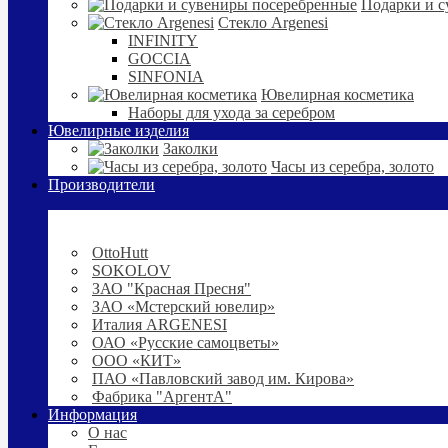
Подарки и с
Стекло Argenesi
INFINITY
GOCCIA
SINFONIA
Ювелирная косметика
Наборы для ухода за серебром
Ювелирные изделия
Заколки
Часы из серебра, золото
Производители
OttoHutt
SOKOLOV
ЗАО "Красная Пресня"
ЗАО «Мстерский ювелир»
Италия ARGENESI
ОАО «Русские самоцветы»
ООО «КИТ»
ПАО «Павловский завод им. Кирова»
Фабрика "АргентА"
Информация
О нас