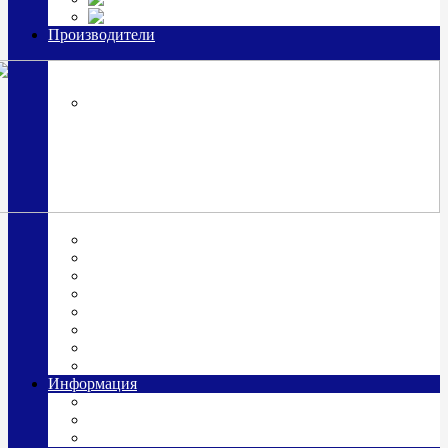
Часы из серебра, золото
Производители
OttoHutt
SOKOLOV
ЗАО "Красная Пресня"
ЗАО «Мстерский ювелир»
Италия ARGENESI
ОАО «Русские самоцветы»
ООО «КИТ»
ПАО «Павловский завод им. Кирова»
Фабрика "АргентА"
Информация
О нас
Гравировка
Доставка