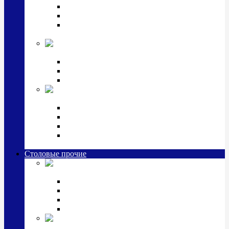
Наборы для крестин
Наборы 2 предмета с кружкой/поильником
Наборы 3 предмета с кружкой/поильником/
блюдцем
Императорский фарфор в серебре
Кофейные коллекции
Чайные коллекции
Серебряные сервизы и наборы
Иконы,
подарки и сувениры из серебра
Ручки из серебра и золота
Ионизаторы из серебра
Брелоки из серебра
Расчески, шкатулки, колокольчики, закладки,
визитницы и зажимы для денег из серебра
Столовые прочие
Столовые
приборы (мельхиор)
Наборы "Эгоист" (2,3,4 предмета)
Наборы из 6 предметов
Прочие предметы сервировки
Наборы из 24 предметов (6 персон)
Посуда
посеребренная и медная