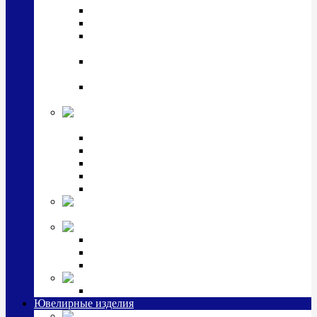
Подстаканники
Чайные наборы, вазы
Винные наборы и рюмки, стопки, стаканы и
фужеры
Кастрюли, сковородки, сотейники, тазы,
кувшины
Ситечки, молочники, солонки, турки,
масленки, банки для сыпучих
Детская
коллекция (мельхиор)
Детские кружки, бульонницы
Детские фоторамки
Наборы из 2 предметов
Наборы с кружкой, бульонницей
Наборы с тарелкой
Подарки и
сувениры посеребренные
Стекло Argenesi
INFINITY
GOCCIA
SINFONIA
Ювелирная косметика
Наборы для ухода за серебром
Ювелирные изделия
Заколки