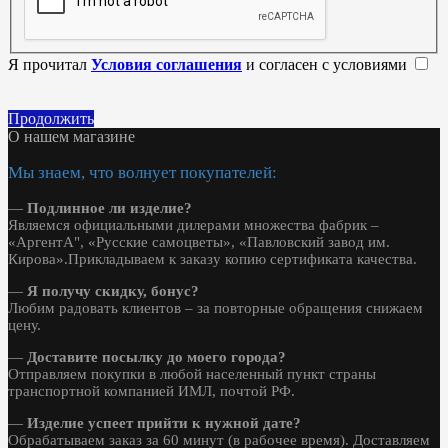
Я прочитал
Условия соглашения
и согласен с условиями
Продолжить
О нашем магазине
Мы знаем, что волнует покупателей:
—
Подлинное ли изделие?
Являемся официальными дилерами множества фабрик –
«АргентА", «Русские самоцветы», «Павловский завод им.
Кирова».Прикладываем к заказу копию сертификата качества.
—
Я получу скидку, бонус?
Любим радовать клиентов – за повторные обращения снижаем
цену.
—
Доставите посылку до моего города?
Отправляем покупки в любой населенный пункт страны
транспортной компанией ИМЛ, почтой РФ.
—
Изделие успеет прийти к нужной дате?
Обрабатываем заказ за 60 минут (в рабочее время). Доставляем