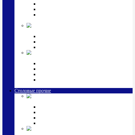
Наборы для крестин
Наборы 2 предмета с кружкой/поильником
Наборы 3 предмета с кружкой/поильником/
блюдцем
Императорский фарфор в серебре
Кофейные коллекции
Чайные коллекции
Серебряные сервизы и наборы
Иконы,
подарки и сувениры из серебра
Ручки из серебра и золота
Ионизаторы из серебра
Брелоки из серебра
Расчески, шкатулки, колокольчики, закладки,
визитницы и зажимы для денег из серебра
Столовые прочие
Столовые
приборы (мельхиор)
Наборы "Эгоист" (2,3,4 предмета)
Наборы из 6 предметов
Прочие предметы сервировки
Наборы из 24 предметов (6 персон)
Посуда
посеребренная и медная