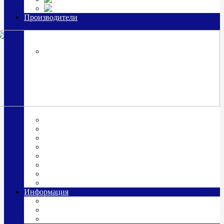
Часы из серебра, золото
Производители
OttoHutt
SOKOLOV
ЗАО "Красная Пресня"
ЗАО «Мстерский ювелир»
Италия ARGENESI
ОАО «Русские самоцветы»
ООО «КИТ»
ПАО «Павловский завод им. Кирова»
Фабрика "АргентА"
Информация
О нас
Гравировка
Доставка