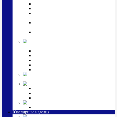
Подстаканники
Чайные наборы, вазы
Винные наборы и рюмки, стопки, стаканы и
фужеры
Кастрюли, сковородки, сотейники, тазы,
кувшины
Ситечки, молочники, солонки, турки,
масленки, банки для сыпучих
Детская
коллекция (мельхиор)
Детские кружки, бульонницы
Детские фоторамки
Наборы из 2 предметов
Наборы с кружкой, бульонницей
Наборы с тарелкой
Подарки и
сувениры посеребренные
Стекло Argenesi
INFINITY
GOCCIA
SINFONIA
Ювелирная косметика
Наборы для ухода за серебром
Ювелирные изделия
Заколки