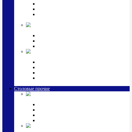
Наборы для крестин
Наборы 2 предмета с кружкой/поильником
Наборы 3 предмета с кружкой/поильником/
блюдцем
Императорский фарфор в серебре
Кофейные коллекции
Чайные коллекции
Серебряные сервизы и наборы
Иконы,
подарки и сувениры из серебра
Ручки из серебра и золота
Ионизаторы из серебра
Брелоки из серебра
Расчески, шкатулки, колокольчики, закладки,
визитницы и зажимы для денег из серебра
Столовые прочие
Столовые
приборы (мельхиор)
Наборы "Эгоист" (2,3,4 предмета)
Наборы из 6 предметов
Прочие предметы сервировки
Наборы из 24 предметов (6 персон)
Посуда
посеребренная и медная