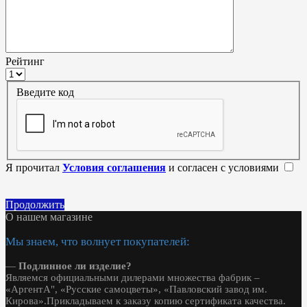
Рейтинг
Введите код
Я прочитал
Условия соглашения
и согласен с условиями
Продолжить
О нашем магазине
Мы знаем, что волнует покупателей:
—
Подлинное ли изделие?
Являемся официальными дилерами множества фабрик –
«АргентА", «Русские самоцветы», «Павловский завод им.
Кирова».Прикладываем к заказу копию сертификата качества.