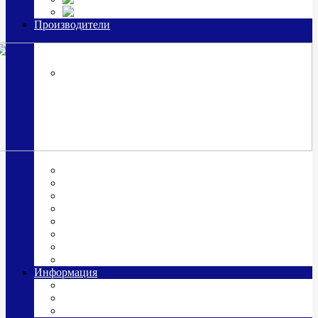
Часы из серебра, золото
Производители
OttoHutt
SOKOLOV
ЗАО "Красная Пресня"
ЗАО «Мстерский ювелир»
Италия ARGENESI
ОАО «Русские самоцветы»
ООО «КИТ»
ПАО «Павловский завод им. Кирова»
Фабрика "АргентА"
Информация
О нас
Гравировка
Доставка