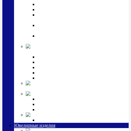
Подстаканники
Чайные наборы, вазы
Винные наборы и рюмки, стопки, стаканы и
фужеры
Кастрюли, сковородки, сотейники, тазы,
кувшины
Ситечки, молочники, солонки, турки,
масленки, банки для сыпучих
Детская
коллекция (мельхиор)
Детские кружки, бульонницы
Детские фоторамки
Наборы из 2 предметов
Наборы с кружкой, бульонницей
Наборы с тарелкой
Подарки и
сувениры посеребренные
Стекло Argenesi
INFINITY
GOCCIA
SINFONIA
Ювелирная косметика
Наборы для ухода за серебром
Ювелирные изделия
Заколки