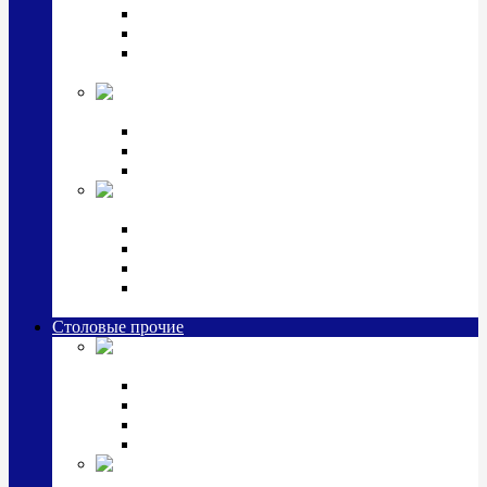
Наборы для крестин
Наборы 2 предмета с кружкой/поильником
Наборы 3 предмета с кружкой/поильником/
блюдцем
Императорский фарфор в серебре
Кофейные коллекции
Чайные коллекции
Серебряные сервизы и наборы
Иконы,
подарки и сувениры из серебра
Ручки из серебра и золота
Ионизаторы из серебра
Брелоки из серебра
Расчески, шкатулки, колокольчики, закладки,
визитницы и зажимы для денег из серебра
Столовые прочие
Столовые
приборы (мельхиор)
Наборы "Эгоист" (2,3,4 предмета)
Наборы из 6 предметов
Прочие предметы сервировки
Наборы из 24 предметов (6 персон)
Посуда
посеребренная и медная