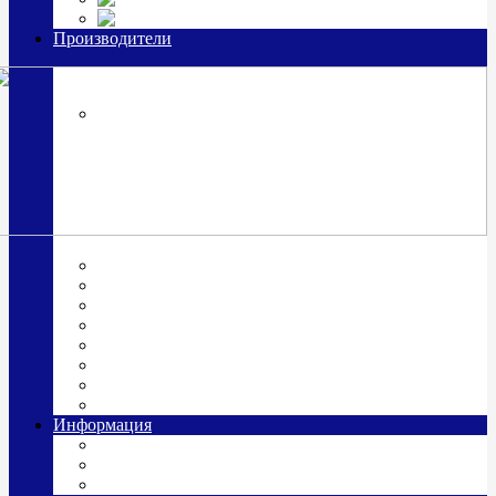
Часы из серебра, золото
Производители
OttoHutt
SOKOLOV
ЗАО "Красная Пресня"
ЗАО «Мстерский ювелир»
Италия ARGENESI
ОАО «Русские самоцветы»
ООО «КИТ»
ПАО «Павловский завод им. Кирова»
Фабрика "АргентА"
Информация
О нас
Гравировка
Доставка