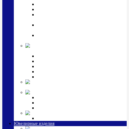
Подстаканники
Чайные наборы, вазы
Винные наборы и рюмки, стопки, стаканы и
фужеры
Кастрюли, сковородки, сотейники, тазы,
кувшины
Ситечки, молочники, солонки, турки,
масленки, банки для сыпучих
Детская
коллекция (мельхиор)
Детские кружки, бульонницы
Детские фоторамки
Наборы из 2 предметов
Наборы с кружкой, бульонницей
Наборы с тарелкой
Подарки и
сувениры посеребренные
Стекло Argenesi
INFINITY
GOCCIA
SINFONIA
Ювелирная косметика
Наборы для ухода за серебром
Ювелирные изделия
Заколки