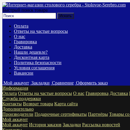
Быстрый поиск товара
Оплата
Ответы на частые вопросы
О нас
Гравировка
Доставка
Нашли дешевле?
Дисконтная карта
Политика безопасности
Условия соглашения
Вакансии
Мой аккаунт
Закладки
Сравнение
Оформить заказ
Информация
Оплата
Ответы на частые вопросы
О нас
Гравировка
Доставка
Служба поддержки
Контакты
Возврат товара
Карта сайта
Дополнительно
Производители
Подарочные сертификаты
Партнёры
Товары со
Мой аккаунт
Мой аккаунт
История заказов
Закладки
Рассылка новостей
Контакты