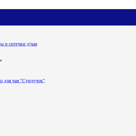
ы и ситечки д/чая
"