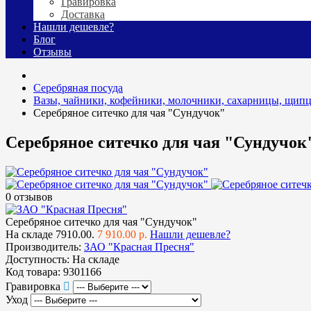
Гравировка
Доставка
Нашли дешевле?
Блог
Отзывы
Серебряная посуда
Вазы, чайники, кофейники, молочники, сахарницы, щипц
Серебряное ситечко для чая "Сундучок"
Серебряное ситечко для чая "Сундучок
0 отзывов
Серебряное ситечко для чая "Сундучок"
На складе
7910.00.
7 910.00 р.
Нашли дешевле?
Производитель:
ЗАО "Красная Пресня"
Доступность:
На складе
Код товара:
9301166
Гравировка
Уход