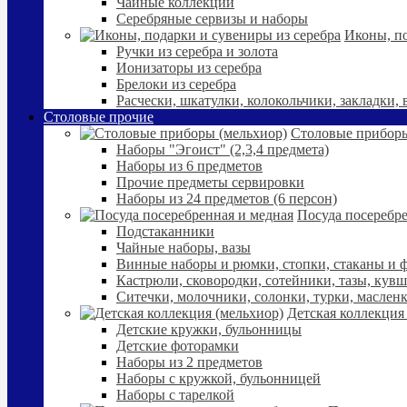
Чайные коллекции
Серебряные сервизы и наборы
Иконы, по
Ручки из серебра и золота
Ионизаторы из серебра
Брелоки из серебра
Расчески, шкатулки, колокольчики, закладки,
Столовые прочие
Столовые приборы
Наборы "Эгоист" (2,3,4 предмета)
Наборы из 6 предметов
Прочие предметы сервировки
Наборы из 24 предметов (6 персон)
Посуда посеребре
Подстаканники
Чайные наборы, вазы
Винные наборы и рюмки, стопки, стаканы и
Кастрюли, сковородки, сотейники, тазы, кув
Ситечки, молочники, солонки, турки, маслен
Детская коллекция
Детские кружки, бульонницы
Детские фоторамки
Наборы из 2 предметов
Наборы с кружкой, бульонницей
Наборы с тарелкой