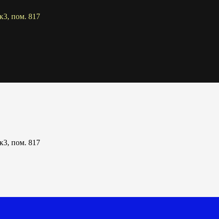
к3, пом. 817
к3, пом. 817