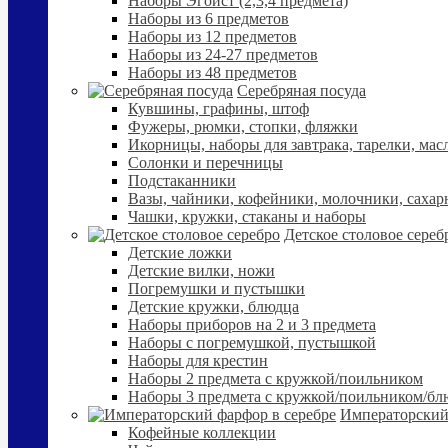
Наборы Эгоист (2,3,4 предмета)
Наборы из 6 предметов
Наборы из 12 предметов
Наборы из 24-27 предметов
Наборы из 48 предметов
Серебряная посуда
Кувшины, графины, штоф
Фужеры, рюмки, стопки, фляжки
Икорницы, наборы для завтрака, тарелки, мас
Солонки и перечницы
Подстаканники
Вазы, чайники, кофейники, молочники, сахар
Чашки, кружки, стаканы и наборы
Детское столовое сереб
Детские ложки
Детские вилки, ножи
Погремушки и пустышки
Детские кружки, блюдца
Наборы приборов на 2 и 3 предмета
Наборы с погремушкой, пустышкой
Наборы для крестин
Наборы 2 предмета с кружкой/поильником
Наборы 3 предмета с кружкой/поильником/б
Императорский
Кофейные коллекции