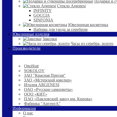
Подарки и с
Стекло Argenesi
INFINITY
GOCCIA
SINFONIA
Ювелирная косметика
Наборы для ухода за серебром
Ювелирные изделия
Заколки
Часы из серебра, золото
Производители
OttoHutt
SOKOLOV
ЗАО "Красная Пресня"
ЗАО «Мстерский ювелир»
Италия ARGENESI
ОАО «Русские самоцветы»
ООО «КИТ»
ПАО «Павловский завод им. Кирова»
Фабрика "АргентА"
Информация
О нас