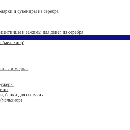
дарки и сувениры из серебра
 визитницы и зажимы для денег из серебра
 (мельхиор)
нная и медная
 фужеры
шины
ки, банки для сыпучих
 (мельхиор)