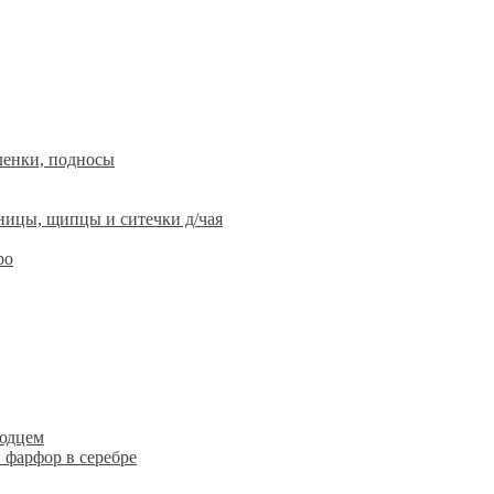
ленки, подносы
ницы, щипцы и ситечки д/чая
ро
людцем
 фарфор в серебре