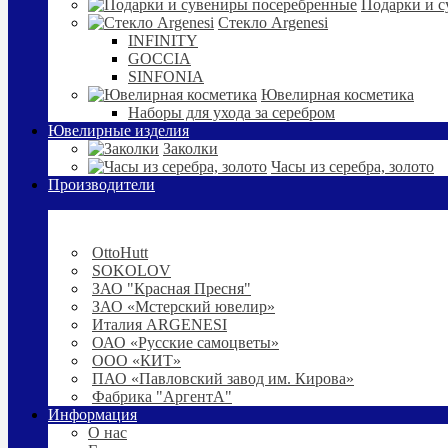
Подарки и с
Стекло Argenesi
INFINITY
GOCCIA
SINFONIA
Ювелирная косметика
Наборы для ухода за серебром
Ювелирные изделия
Заколки
Часы из серебра, золото
Производители
OttoHutt
SOKOLOV
ЗАО "Красная Пресня"
ЗАО «Мстерский ювелир»
Италия ARGENESI
ОАО «Русские самоцветы»
ООО «КИТ»
ПАО «Павловский завод им. Кирова»
Фабрика "АргентА"
Информация
О нас