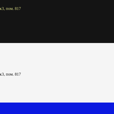
к3, пом. 817
к3, пом. 817