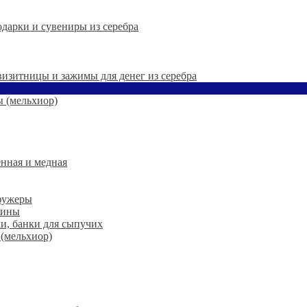
дарки и сувениры из серебра
 визитницы и зажимы для денег из серебра
 (мельхиор)
нная и медная
 фужеры
шины
ки, банки для сыпучих
 (мельхиор)