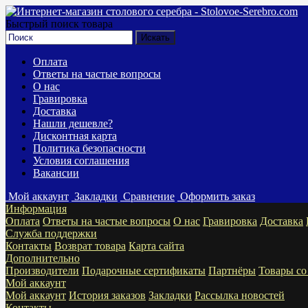
Быстрый поиск товара
Оплата
Ответы на частые вопросы
О нас
Гравировка
Доставка
Нашли дешевле?
Дисконтная карта
Политика безопасности
Условия соглашения
Вакансии
Мой аккаунт
Закладки
Сравнение
Оформить заказ
Информация
Оплата
Ответы на частые вопросы
О нас
Гравировка
Доставка
Служба поддержки
Контакты
Возврат товара
Карта сайта
Дополнительно
Производители
Подарочные сертификаты
Партнёры
Товары со
Мой аккаунт
Мой аккаунт
История заказов
Закладки
Рассылка новостей
Контакты