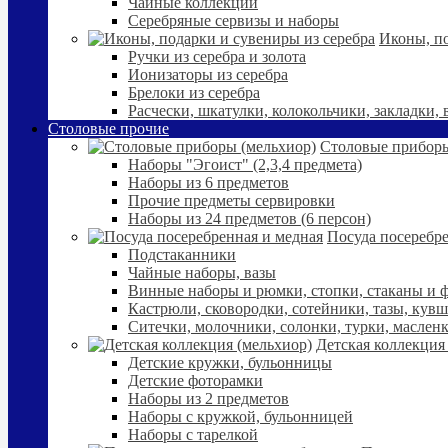
Чайные коллекции
Серебряные сервизы и наборы
Иконы, по
Ручки из серебра и золота
Ионизаторы из серебра
Брелоки из серебра
Расчески, шкатулки, колокольчики, закладки,
Столовые прочие
Столовые приборы
Наборы "Эгоист" (2,3,4 предмета)
Наборы из 6 предметов
Прочие предметы сервировки
Наборы из 24 предметов (6 персон)
Посуда посеребре
Подстаканники
Чайные наборы, вазы
Винные наборы и рюмки, стопки, стаканы и
Кастрюли, сковородки, сотейники, тазы, кув
Ситечки, молочники, солонки, турки, маслен
Детская коллекция
Детские кружки, бульонницы
Детские фоторамки
Наборы из 2 предметов
Наборы с кружкой, бульонницей
Наборы с тарелкой