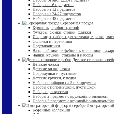
Наборы Эгоист (2,3,4 предмета)
Наборы из 6 предметов
Наборы из 12 предметов
Наборы из 24-27 предметов
Наборы из 48 предметов
Серебряная посуда
Кувшины, графины, штоф
Фужеры, рюмки, стопки, фляжки
Икорницы, наборы для завтрака, тарелки, мас
Солонки и перечницы
Подстаканники
Вазы, чайники, кофейники, молочники, сахар
Чашки, кружки, стаканы и наборы
Детское столовое сереб
Детские ложки
Детские вилки, ножи
Погремушки и пустышки
Детские кружки, блюдца
Наборы приборов на 2 и 3 предмета
Наборы с погремушкой, пустышкой
Наборы для крестин
Наборы 2 предмета с кружкой/поильником
Наборы 3 предмета с кружкой/поильником/б
Императорский
Кофейные коллекции