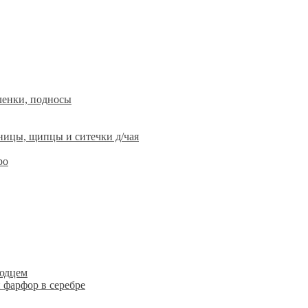
ленки, подносы
ницы, щипцы и ситечки д/чая
ро
людцем
 фарфор в серебре