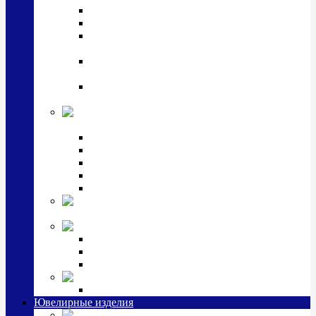
Подстаканники
Чайные наборы, вазы
Винные наборы и рюмки, стопки, стаканы и
фужеры
Кастрюли, сковородки, сотейники, тазы,
кувшины
Ситечки, молочники, солонки, турки,
масленки, банки для сыпучих
Детская
коллекция (мельхиор)
Детские кружки, бульонницы
Детские фоторамки
Наборы из 2 предметов
Наборы с кружкой, бульонницей
Наборы с тарелкой
Подарки и
сувениры посеребренные
Стекло Argenesi
INFINITY
GOCCIA
SINFONIA
Ювелирная косметика
Наборы для ухода за серебром
Ювелирные изделия
Заколки