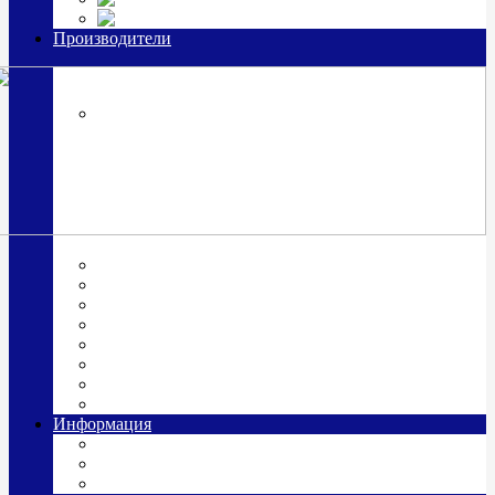
Часы из серебра, золото
Производители
OttoHutt
SOKOLOV
ЗАО "Красная Пресня"
ЗАО «Мстерский ювелир»
Италия ARGENESI
ОАО «Русские самоцветы»
ООО «КИТ»
ПАО «Павловский завод им. Кирова»
Фабрика "АргентА"
Информация
О нас
Гравировка
Доставка