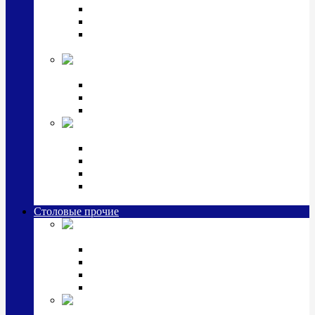
Наборы для крестин
Наборы 2 предмета с кружкой/поильником
Наборы 3 предмета с кружкой/поильником/
блюдцем
Императорский фарфор в серебре
Кофейные коллекции
Чайные коллекции
Серебряные сервизы и наборы
Иконы,
подарки и сувениры из серебра
Ручки из серебра и золота
Ионизаторы из серебра
Брелоки из серебра
Расчески, шкатулки, колокольчики, закладки,
визитницы и зажимы для денег из серебра
Столовые прочие
Столовые
приборы (мельхиор)
Наборы "Эгоист" (2,3,4 предмета)
Наборы из 6 предметов
Прочие предметы сервировки
Наборы из 24 предметов (6 персон)
Посуда
посеребренная и медная