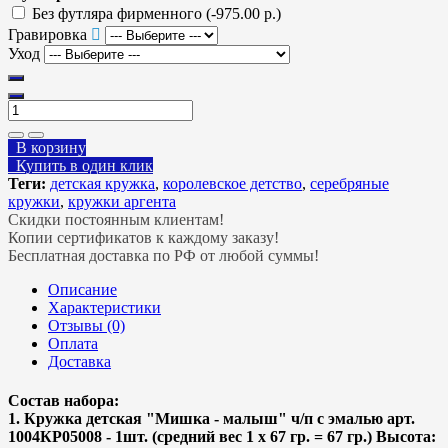
Без футляра фирменного
(-975.00 р.)
Гравировка
Уход
В корзину
Купить в один клик
Теги:
детская кружка
,
королевское детство
,
серебряные
кружки
,
кружки аргента
Скидки постоянным клиентам!
Копии сертификатов к каждому заказу!
Бесплатная доставка по РФ от любой суммы!
Описание
Характеристики
Отзывы (0)
Оплата
Доставка
Состав набора:
1. Кружка детская "Мишка - малыш" ч/п с эмалью арт.
1004КР05008 - 1шт. (средний вес 1 х 67 гр. = 67 гр.) Высота: