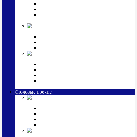
Наборы для крестин
Наборы 2 предмета с кружкой/поильником
Наборы 3 предмета с кружкой/поильником/
блюдцем
Императорский фарфор в серебре
Кофейные коллекции
Чайные коллекции
Серебряные сервизы и наборы
Иконы,
подарки и сувениры из серебра
Ручки из серебра и золота
Ионизаторы из серебра
Брелоки из серебра
Расчески, шкатулки, колокольчики, закладки,
визитницы и зажимы для денег из серебра
Столовые прочие
Столовые
приборы (мельхиор)
Наборы "Эгоист" (2,3,4 предмета)
Наборы из 6 предметов
Прочие предметы сервировки
Наборы из 24 предметов (6 персон)
Посуда
посеребренная и медная