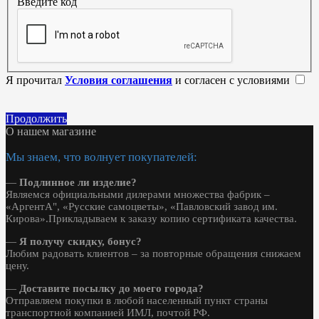
Введите код
Я прочитал
Условия соглашения
и согласен с условиями
Продолжить
О нашем магазине
Мы знаем, что волнует покупателей:
—
Подлинное ли изделие?
Являемся официальными дилерами множества фабрик –
«АргентА", «Русские самоцветы», «Павловский завод им.
Кирова».Прикладываем к заказу копию сертификата качества.
—
Я получу скидку, бонус?
Любим радовать клиентов – за повторные обращения снижаем
цену.
—
Доставите посылку до моего города?
Отправляем покупки в любой населенный пункт страны
транспортной компанией ИМЛ, почтой РФ.