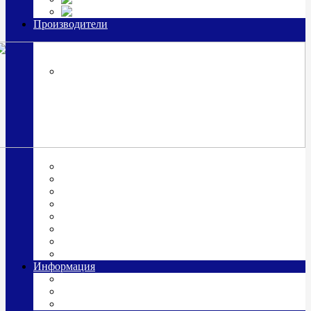
Часы из серебра, золото
Производители
OttoHutt
SOKOLOV
ЗАО "Красная Пресня"
ЗАО «Мстерский ювелир»
Италия ARGENESI
ОАО «Русские самоцветы»
ООО «КИТ»
ПАО «Павловский завод им. Кирова»
Фабрика "АргентА"
Информация
О нас
Гравировка
Доставка