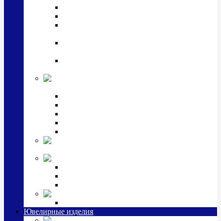
Подстаканники
Чайные наборы, вазы
Винные наборы и рюмки, стопки, стаканы и
фужеры
Кастрюли, сковородки, сотейники, тазы,
кувшины
Ситечки, молочники, солонки, турки,
масленки, банки для сыпучих
Детская
коллекция (мельхиор)
Детские кружки, бульонницы
Детские фоторамки
Наборы из 2 предметов
Наборы с кружкой, бульонницей
Наборы с тарелкой
Подарки и
сувениры посеребренные
Стекло Argenesi
INFINITY
GOCCIA
SINFONIA
Ювелирная косметика
Наборы для ухода за серебром
Ювелирные изделия
Заколки