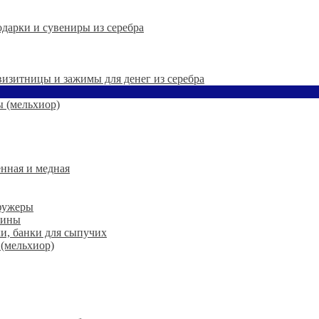
дарки и сувениры из серебра
 визитницы и зажимы для денег из серебра
 (мельхиор)
нная и медная
 фужеры
шины
ки, банки для сыпучих
 (мельхиор)