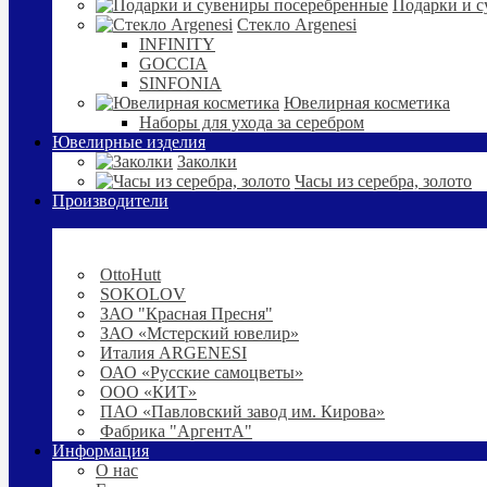
Подарки и с
Стекло Argenesi
INFINITY
GOCCIA
SINFONIA
Ювелирная косметика
Наборы для ухода за серебром
Ювелирные изделия
Заколки
Часы из серебра, золото
Производители
OttoHutt
SOKOLOV
ЗАО "Красная Пресня"
ЗАО «Мстерский ювелир»
Италия ARGENESI
ОАО «Русские самоцветы»
ООО «КИТ»
ПАО «Павловский завод им. Кирова»
Фабрика "АргентА"
Информация
О нас