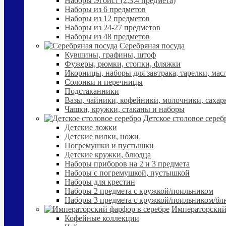
Наборы Эгоист (2,3,4 предмета)
Наборы из 6 предметов
Наборы из 12 предметов
Наборы из 24-27 предметов
Наборы из 48 предметов
Серебряная посуда
Кувшины, графины, штоф
Фужеры, рюмки, стопки, фляжки
Икорницы, наборы для завтрака, тарелки, мас
Солонки и перечницы
Подстаканники
Вазы, чайники, кофейники, молочники, сахар
Чашки, кружки, стаканы и наборы
Детское столовое сереб
Детские ложки
Детские вилки, ножи
Погремушки и пустышки
Детские кружки, блюдца
Наборы приборов на 2 и 3 предмета
Наборы с погремушкой, пустышкой
Наборы для крестин
Наборы 2 предмета с кружкой/поильником
Наборы 3 предмета с кружкой/поильником/б
Императорский
Кофейные коллекции