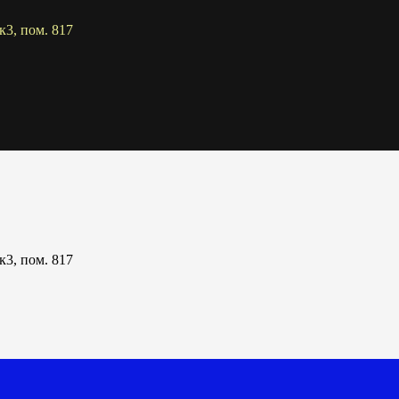
к3, пом. 817
к3, пом. 817