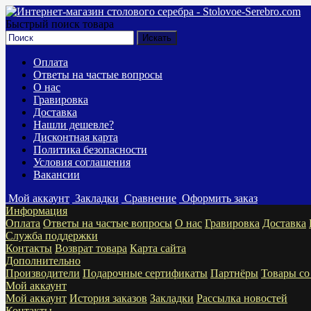
Быстрый поиск товара
Оплата
Ответы на частые вопросы
О нас
Гравировка
Доставка
Нашли дешевле?
Дисконтная карта
Политика безопасности
Условия соглашения
Вакансии
Мой аккаунт
Закладки
Сравнение
Оформить заказ
Информация
Оплата
Ответы на частые вопросы
О нас
Гравировка
Доставка
Служба поддержки
Контакты
Возврат товара
Карта сайта
Дополнительно
Производители
Подарочные сертификаты
Партнёры
Товары со
Мой аккаунт
Мой аккаунт
История заказов
Закладки
Рассылка новостей
Контакты