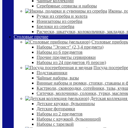
Чайные коллекции
Серебряные сервизы и наборы
Иконы, по
Ручки из серебра и золота
Ионизаторы из серебра
Брелоки из серебра
Расчески, шкатулки, колокольчики, закладки,
Столовые прочие
Столовые приборы
Наборы "Эгоист" (2,3,4 предмета)
Наборы из 6 предметов
Прочие предметы сервировки
Наборы из 24 предметов (6 персон)
Посуда посеребре
Подстаканники
Чайные наборы, вазы
Винные наборы и рюмки, стопки, стаканы и
Кастрюли, сковородки, сотейники, тазы, кув
Ситечки, молочники, солонки, турки, маслен
Детская коллекция
Детские кружки, бульонницы
Детские фоторамки
Наборы из 2 предметов
Наборы с кружкой, бульонницей
Наборы с тарелкой