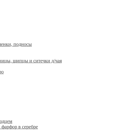
ленки, подносы
ницы, щипцы и ситечки д/чая
ро
людцем
 фарфор в серебре