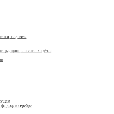
ленки, подносы
ницы, щипцы и ситечки д/чая
ро
людцем
 фарфор в серебре