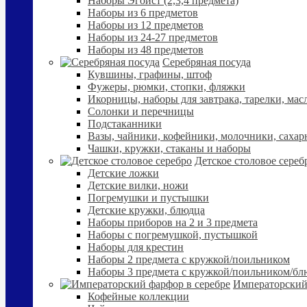
Наборы Эгоист (2,3,4 предмета)
Наборы из 6 предметов
Наборы из 12 предметов
Наборы из 24-27 предметов
Наборы из 48 предметов
Серебряная посуда
Кувшины, графины, штоф
Фужеры, рюмки, стопки, фляжки
Икорницы, наборы для завтрака, тарелки, мас
Солонки и перечницы
Подстаканники
Вазы, чайники, кофейники, молочники, сахар
Чашки, кружки, стаканы и наборы
Детское столовое сереб
Детские ложки
Детские вилки, ножи
Погремушки и пустышки
Детские кружки, блюдца
Наборы приборов на 2 и 3 предмета
Наборы с погремушкой, пустышкой
Наборы для крестин
Наборы 2 предмета с кружкой/поильником
Наборы 3 предмета с кружкой/поильником/б
Императорский
Кофейные коллекции