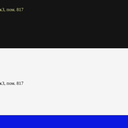
к3, пом. 817
к3, пом. 817