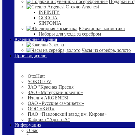
Подарки и с
Стекло Argenesi
INFINITY
GOCCIA
SINFONIA
Ювелирная косметика
Наборы для ухода за серебром
Ювелирные изделия
Заколки
Часы из серебра, золото
Производители
OttoHutt
SOKOLOV
ЗАО "Красная Пресня"
ЗАО «Мстерский ювелир»
Италия ARGENESI
ОАО «Русские самоцветы»
ООО «КИТ»
ПАО «Павловский завод им. Кирова»
Фабрика "АргентА"
Информация
О нас