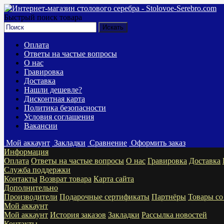
Быстрый поиск товара
Оплата
Ответы на частые вопросы
О нас
Гравировка
Доставка
Нашли дешевле?
Дисконтная карта
Политика безопасности
Условия соглашения
Вакансии
Мой аккаунт
Закладки
Сравнение
Оформить заказ
Информация
Оплата
Ответы на частые вопросы
О нас
Гравировка
Доставка
Служба поддержки
Контакты
Возврат товара
Карта сайта
Дополнительно
Производители
Подарочные сертификаты
Партнёры
Товары со
Мой аккаунт
Мой аккаунт
История заказов
Закладки
Рассылка новостей
Контакты