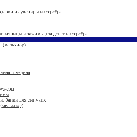
дарки и сувениры из серебра
 визитницы и зажимы для денег из серебра
 (мельхиор)
нная и медная
 фужеры
шины
ки, банки для сыпучих
 (мельхиор)