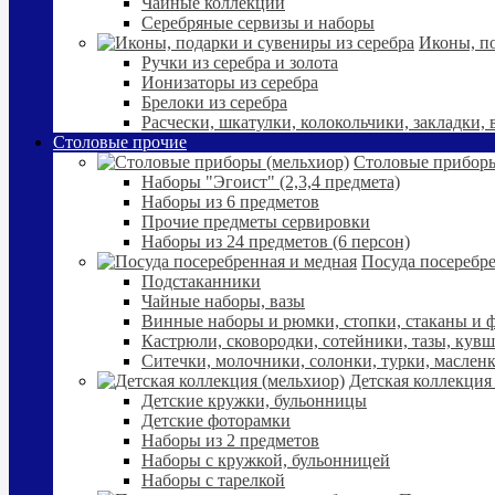
Чайные коллекции
Серебряные сервизы и наборы
Иконы, по
Ручки из серебра и золота
Ионизаторы из серебра
Брелоки из серебра
Расчески, шкатулки, колокольчики, закладки,
Столовые прочие
Столовые приборы
Наборы "Эгоист" (2,3,4 предмета)
Наборы из 6 предметов
Прочие предметы сервировки
Наборы из 24 предметов (6 персон)
Посуда посеребре
Подстаканники
Чайные наборы, вазы
Винные наборы и рюмки, стопки, стаканы и
Кастрюли, сковородки, сотейники, тазы, кув
Ситечки, молочники, солонки, турки, маслен
Детская коллекция
Детские кружки, бульонницы
Детские фоторамки
Наборы из 2 предметов
Наборы с кружкой, бульонницей
Наборы с тарелкой