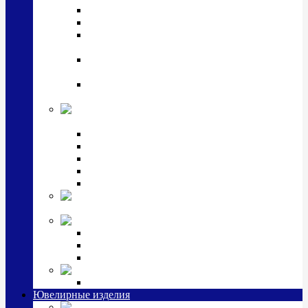
Подстаканники
Чайные наборы, вазы
Винные наборы и рюмки, стопки, стаканы и
фужеры
Кастрюли, сковородки, сотейники, тазы,
кувшины
Ситечки, молочники, солонки, турки,
масленки, банки для сыпучих
Детская
коллекция (мельхиор)
Детские кружки, бульонницы
Детские фоторамки
Наборы из 2 предметов
Наборы с кружкой, бульонницей
Наборы с тарелкой
Подарки и
сувениры посеребренные
Стекло Argenesi
INFINITY
GOCCIA
SINFONIA
Ювелирная косметика
Наборы для ухода за серебром
Ювелирные изделия
Заколки