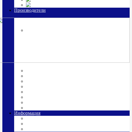
Часы из серебра, золото
Производители
OttoHutt
SOKOLOV
ЗАО "Красная Пресня"
ЗАО «Мстерский ювелир»
Италия ARGENESI
ОАО «Русские самоцветы»
ООО «КИТ»
ПАО «Павловский завод им. Кирова»
Фабрика "АргентА"
Информация
О нас
Гравировка
Доставка