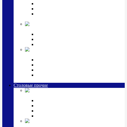
Наборы для крестин
Наборы 2 предмета с кружкой/поильником
Наборы 3 предмета с кружкой/поильником/
блюдцем
Императорский фарфор в серебре
Кофейные коллекции
Чайные коллекции
Серебряные сервизы и наборы
Иконы,
подарки и сувениры из серебра
Ручки из серебра и золота
Ионизаторы из серебра
Брелоки из серебра
Расчески, шкатулки, колокольчики, закладки,
визитницы и зажимы для денег из серебра
Столовые прочие
Столовые
приборы (мельхиор)
Наборы "Эгоист" (2,3,4 предмета)
Наборы из 6 предметов
Прочие предметы сервировки
Наборы из 24 предметов (6 персон)
Посуда
посеребренная и медная